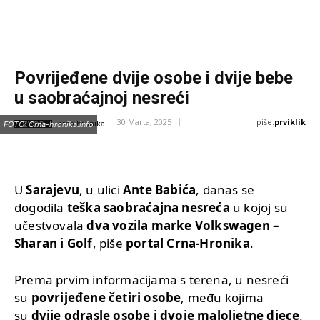
Povrijeđene dvije osobe i dvije bebe
u saobraćajnoj nesreći
piše:
prviklik
30 Marta, 2025
IZVOR:
FOTO: Crna-hronika.info
crna-hronika
U
Sarajevu
, u ulici
Ante Babića
, danas se
dogodila
teška saobraćajna nesreća
u kojoj su
učestvovala
dva vozila marke Volkswagen –
Sharan i Golf
, piše
portal Crna-Hronika
.
Prema prvim informacijama s terena, u nesreći
su
povrijeđene četiri osobe
, među kojima
su
dvije odrasle osobe i dvoje maloljetne djece
.