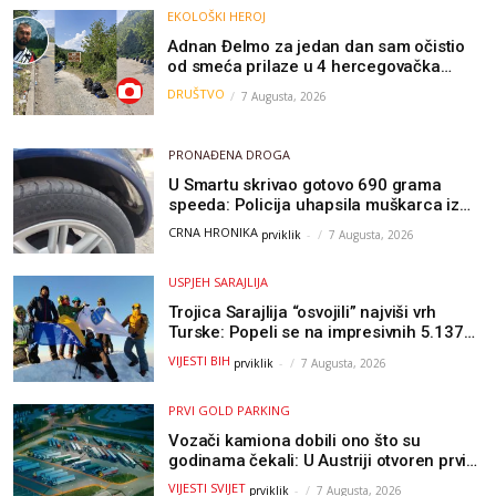
EKOLOŠKI HEROJ
Adnan Đelmo za jedan dan sam očistio
od smeća prilaze u 4 hercegovačka
grada: “Danas nisam čistio samo smeće,
DRUŠTVO
7 Augusta, 2026
čistio sam sliku o nama”
PRONAĐENA DROGA
U Smartu skrivao gotovo 690 grama
speeda: Policija uhapsila muškarca iz
Hercegovine
CRNA HRONIKA
prviklik
-
7 Augusta, 2026
USPJEH SARAJLIJA
Trojica Sarajlija “osvojili” najviši vrh
Turske: Popeli se na impresivnih 5.137
metara
VIJESTI BIH
prviklik
-
7 Augusta, 2026
PRVI GOLD PARKING
Vozači kamiona dobili ono što su
godinama čekali: U Austriji otvoren prvi
GOLD sigurni parking
VIJESTI SVIJET
prviklik
-
7 Augusta, 2026