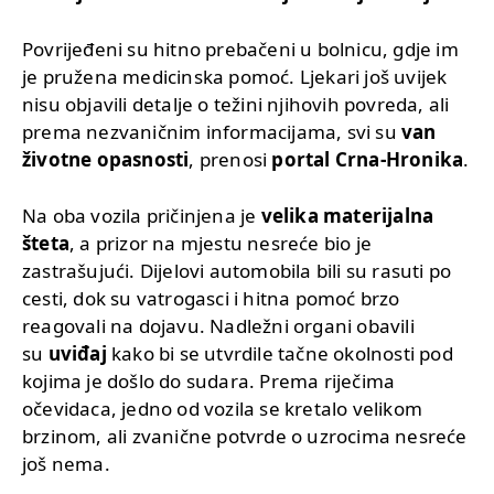
Povrijeđeni su hitno prebačeni u bolnicu, gdje im
je pružena medicinska pomoć. Ljekari još uvijek
nisu objavili detalje o težini njihovih povreda, ali
prema nezvaničnim informacijama, svi su
van
životne opasnosti
, prenosi
portal Crna-Hronika
.
Na oba vozila pričinjena je
velika materijalna
šteta
, a prizor na mjestu nesreće bio je
zastrašujući. Dijelovi automobila bili su rasuti po
cesti, dok su vatrogasci i hitna pomoć brzo
reagovali na dojavu. Nadležni organi obavili
su
uviđaj
kako bi se utvrdile tačne okolnosti pod
kojima je došlo do sudara. Prema riječima
očevidaca, jedno od vozila se kretalo velikom
brzinom, ali zvanične potvrde o uzrocima nesreće
još nema.