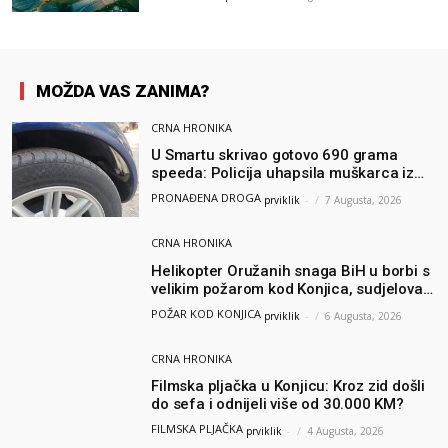
MOŽDA VAS ZANIMA?
CRNA HRONIKA
U Smartu skrivao gotovo 690 grama
speeda: Policija uhapsila muškarca iz
Hercegovine
PRONAĐENA DROGA
prviklik
-
7 Augusta, 2026
CRNA HRONIKA
Helikopter Oružanih snaga BiH u borbi s
velikim požarom kod Konjica, sudjelovao
i Air Tractor
POŽAR KOD KONJICA
prviklik
-
6 Augusta, 2026
CRNA HRONIKA
Filmska pljačka u Konjicu: Kroz zid došli
do sefa i odnijeli više od 30.000 KM?
FILMSKA PLJAČKA
prviklik
-
4 Augusta, 2026