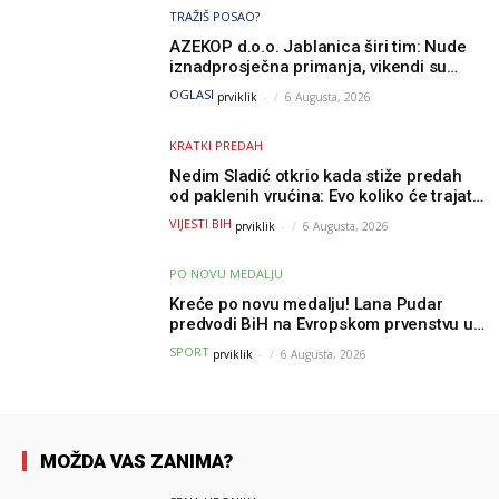
TRAŽIŠ POSAO?
AZEKOP d.o.o. Jablanica širi tim: Nude
iznadprosječna primanja, vikendi su
slobodni, traži se više radnika
OGLASI
prviklik
-
6 Augusta, 2026
KRATKI PREDAH
Nedim Sladić otkrio kada stiže predah
od paklenih vrućina: Evo koliko će trajati
osvježenje u BiH
VIJESTI BIH
prviklik
-
6 Augusta, 2026
PO NOVU MEDALJU
Kreće po novu medalju! Lana Pudar
predvodi BiH na Evropskom prvenstvu u
Parizu
SPORT
prviklik
-
6 Augusta, 2026
MOŽDA VAS ZANIMA?