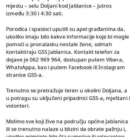
mjestu – selu Doljani kod Jablanice – jutros
između 3:30 i 4:30 sati.
Porodica i spasioci uputili su apel građanima da,
ukoliko imaju bilo kakve informacije koje bi mogle
pomoći u pronalasku nestale žene, odmah
kontaktiraju GSS Jablanica. Kontakt telefon za
dojave je 062 969 964, dostupan putem Vibera,
WhatsAppa, kao i putem Facebook ili Instagram
stranice GSS-a.
Trenutno se pretražuje teren u okolini Doljana, a
u potragu su uključeni pripadnici GSS-a, mještani i
volonteri.
Molimo sve koji žive na području općine Jablanica
ili se trenutno nalaze u blizini da obrate pažnju i,
ukoliko primijete bilo šta sumnjivo ili relevantno,