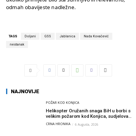
odmah obavijeste nadležne.
TAGS
Doljani
GSS
Jablanica
Nada Kovačević
nestanak
NAJNOVIJE
POŽAR KOD KONJICA
Helikopter Oružanih snaga BiH u borbi s
velikim požarom kod Konjica, sudjelovao
i Air Tractor
CRNA HRONIKA
6 Augusta, 2026