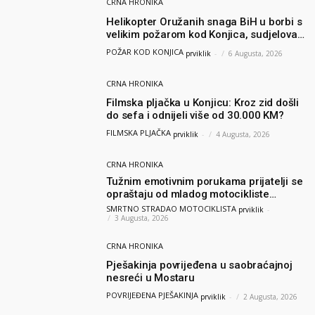
CRNA HRONIKA
Helikopter Oružanih snaga BiH u borbi s
velikim požarom kod Konjica, sudjelovao
i Air Tractor
POŽAR KOD KONJICA
prviklik
-
6 Augusta, 2026
CRNA HRONIKA
Filmska pljačka u Konjicu: Kroz zid došli
do sefa i odnijeli više od 30.000 KM?
FILMSKA PLJAČKA
prviklik
-
4 Augusta, 2026
CRNA HRONIKA
Tužnim emotivnim porukama prijatelji se
opraštaju od mladog motocikliste
Husnije Porča
SMRTNO STRADAO MOTOCIKLISTA
prviklik
-
3 Augusta, 2026
CRNA HRONIKA
Pješakinja povrijeđena u saobraćajnoj
nesreći u Mostaru
POVRIJEĐENA PJEŠAKINJA
prviklik
-
2 Augusta, 2026