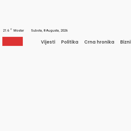
Obnavljanje šifre
Obnovite vašu lozinku
Vaš e-mail
Lozinka će vam biti poslana e-mailom.
C
21.6
Mostar
Subota, 8 Augusta, 2026
Vijesti
Politika
Crna hronika
Bizn