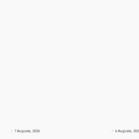
NA DROGA
POŽAR KOD KONJICA
rtu skrivao gotovo 690 grama
Helikopter Oružanih sn
: Policija uhapsila muškarca iz
velikim požarom kod Ko
govine
sudjelovao i Air Tracto
ONIKA
7 Augusta, 2026
CRNA HRONIKA
6 Augusta, 202