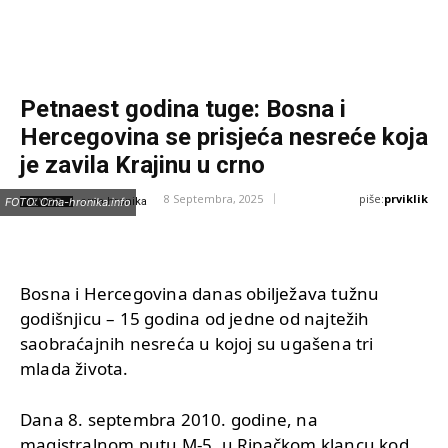
Petnaest godina tuge: Bosna i
Hercegovina se prisjeća nesreće koja
je zavila Krajinu u crno
piše:
prviklik
8 Septembra, 2025
IZVOR:
FOTO: Crna-hronika.info
crna-hronika
Bosna i Hercegovina danas obilježava tužnu
godišnjicu – 15 godina od jedne od najtežih
saobraćajnih nesreća u kojoj su ugašena tri
mlada života.
Dana 8. septembra 2010. godine, na
magistralnom putu M-5, u Ripačkom klancu kod