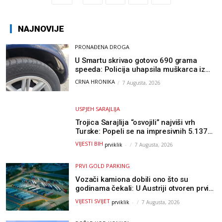
NAJNOVIJE
PRONAĐENA DROGA
U Smartu skrivao gotovo 690 grama
speeda: Policija uhapsila muškarca iz
Hercegovine
CRNA HRONIKA
7 Augusta, 2026
USPJEH SARAJLIJA
Trojica Sarajlija “osvojili” najviši vrh
Turske: Popeli se na impresivnih 5.137
metara
VIJESTI BIH
prviklik
-
7 Augusta, 2026
PRVI GOLD PARKING
Vozači kamiona dobili ono što su
godinama čekali: U Austriji otvoren prvi
GOLD sigurni parking
VIJESTI SVIJET
prviklik
-
7 Augusta, 2026