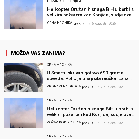
POŽAR KOD KONJICA
Helikopter Oružanih snaga BiH u borbi s
velikim požarom kod Konjica, sudjelovao
i Air Tractor
CRNA HRONIKA
prviklik
-
6 Augusta, 2026
MOŽDA VAS ZANIMA?
CRNA HRONIKA
U Smartu skrivao gotovo 690 grama
speeda: Policija uhapsila muškarca iz
Hercegovine
PRONAĐENA DROGA
prviklik
-
7 Augusta, 2026
CRNA HRONIKA
Helikopter Oružanih snaga BiH u borbi s
velikim požarom kod Konjica, sudjelovao
i Air Tractor
POŽAR KOD KONJICA
prviklik
-
6 Augusta, 2026
CRNA HRONIKA