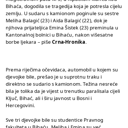
Bihaća, dogodila se tragedija koja je potresla cijelu
zemlju. U sudaru s kamionom poginule su sestre
Meliha Balagić (23) i Aida Balagić (22), dok je
njihova prijateljica Emina Šistek (23) preminula u
Kantonalnoj bolnici u Bihaću, nakon višesatne
borbe ljekara – piše
Crna-Hronika
.
Prema riječima očevidaca, automobil u kojem su
djevojke bile, prešao je u suprotnu traku i
direktno se sudario s kamionom. Težina nesreće
bila je tolika da je vijest u trenutku paralisala cijeli
Ključ, Bihać, ali i širu javnost u Bosni i
Hercegovini.
Sve tri djevojke bile su studentice Pravnog
fakulteta u Bihaću. Meliha i Emina su već