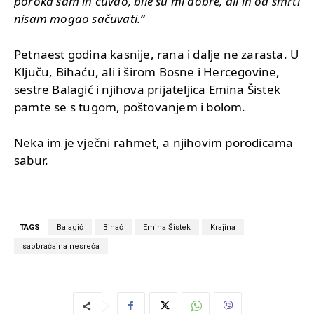
poroka sam ih čuvao, bile su mi dobre, ali ih od smrti
nisam mogao sačuvati.“
Petnaest godina kasnije, rana i dalje ne zarasta. U
Ključu, Bihaću, ali i širom Bosne i Hercegovine,
sestre Balagić i njihova prijateljica Emina Šistek
pamte se s tugom, poštovanjem i bolom.
Neka im je vječni rahmet, a njihovim porodicama
sabur.
TAGS
Balagić
Bihać
Emina Šistek
Krajina
saobraćajna nesreća