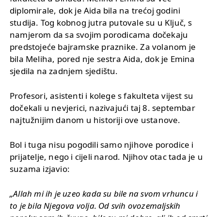
diplomirale, dok je Aida bila na trećoj godini
studija. Tog kobnog jutra putovale su u Ključ, s
namjerom da sa svojim porodicama dočekaju
predstojeće bajramske praznike. Za volanom je
bila Meliha, pored nje sestra Aida, dok je Emina
sjedila na zadnjem sjedištu.
Profesori, asistenti i kolege s fakulteta vijest su
dočekali u nevjerici, nazivajući taj 8. septembar
najtužnijim danom u historiji ove ustanove.
Bol i tuga nisu pogodili samo njihove porodice i
prijatelje, nego i cijeli narod. Njihov otac tada je u
suzama izjavio:
„Allah mi ih je uzeo kada su bile na svom vrhuncu i
to je bila Njegova volja. Od svih ovozemaljskih