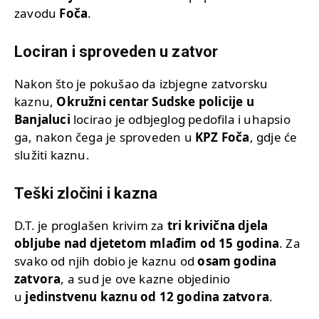
zavodu
Foča
.
Lociran i sproveden u zatvor
Nakon što je pokušao da izbjegne zatvorsku
kaznu,
Okružni centar Sudske policije u
Banjaluci
locirao je odbjeglog pedofila i uhapsio
ga, nakon čega je sproveden u
KPZ Foča
, gdje će
služiti kaznu.
Teški zločini i kazna
D.T. je proglašen krivim za
tri krivična djela
obljube nad djetetom mlađim od 15 godina
. Za
svako od njih dobio je kaznu od
osam godina
zatvora
, a sud je ove kazne objedinio
u
jedinstvenu kaznu od 12 godina zatvora
.