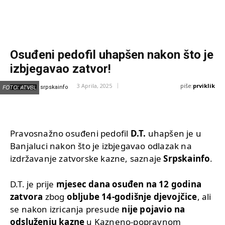
Osuđeni pedofil uhapšen nakon što je
izbjegavao zatvor!
piše:
prviklik
3 Aprila, 2025
IZVOR:
FOTO: ATVBL
srpskainfo
Pravosnažno osuđeni pedofil
D.T.
uhapšen je u
Banjaluci nakon što je izbjegavao odlazak na
izdržavanje zatvorske kazne, saznaje
Srpskainfo
.
D.T. je prije
mjesec dana osuđen na 12 godina
zatvora
zbog
obljube 14-godišnje djevojčice
, ali
se nakon izricanja presude
nije pojavio na
odsluženju kazne
u Kazneno-popravnom