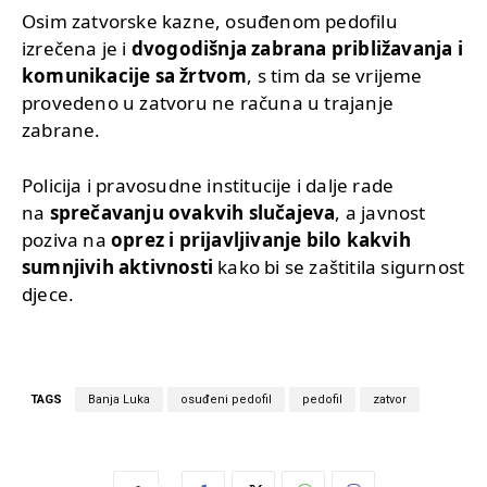
Osim zatvorske kazne, osuđenom pedofilu
izrečena je i
dvogodišnja zabrana približavanja i
komunikacije sa žrtvom
, s tim da se vrijeme
provedeno u zatvoru ne računa u trajanje
zabrane.
Policija i pravosudne institucije i dalje rade
na
sprečavanju ovakvih slučajeva
, a javnost
poziva na
oprez i prijavljivanje bilo kakvih
sumnjivih aktivnosti
kako bi se zaštitila sigurnost
djece.
TAGS
Banja Luka
osuđeni pedofil
pedofil
zatvor