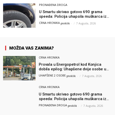
PRONAĐENA DROGA
U Smartu skrivao gotovo 690 grama
speeda: Policija uhapsila muškarca iz
Hercegovine
CRNA HRONIKA
prviklik
-
7 Augusta, 2026
MOŽDA VAS ZANIMA?
CRNA HRONIKA
Provala u Energopetrol kod Konjica
dobila epilog: Uhapšene dvije osobe u
Čapljini i Jablanici
UHAPŠENE 2 OSOBE
prviklik
-
7 Augusta, 2026
CRNA HRONIKA
U Smartu skrivao gotovo 690 grama
speeda: Policija uhapsila muškarca iz
Hercegovine
PRONAĐENA DROGA
prviklik
-
7 Augusta, 2026