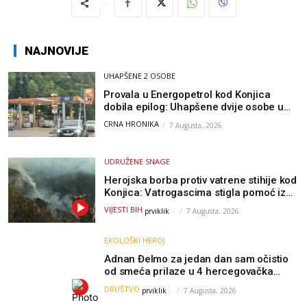
NAJNOVIJE
UHAPŠENE 2 OSOBE
Provala u Energopetrol kod Konjica
dobila epilog: Uhapšene dvije osobe u
Čapljini i Jablanici
CRNA HRONIKA
7 Augusta, 2026
UDRUŽENE SNAGE
Herojska borba protiv vatrene stihije kod
Konjica: Vatrogascima stigla pomoć iz
Sarajeva, helikopteri i Air Tractori
VIJESTI BIH
prviklik
-
7 Augusta, 2026
udružili snage
EKOLOŠKI HEROJ
Adnan Đelmo za jedan dan sam očistio
od smeća prilaze u 4 hercegovačka
grada: “Danas nisam čistio samo smeće,
DRUŠTVO
prviklik
-
7 Augusta, 2026
čistio sam sliku o nama”