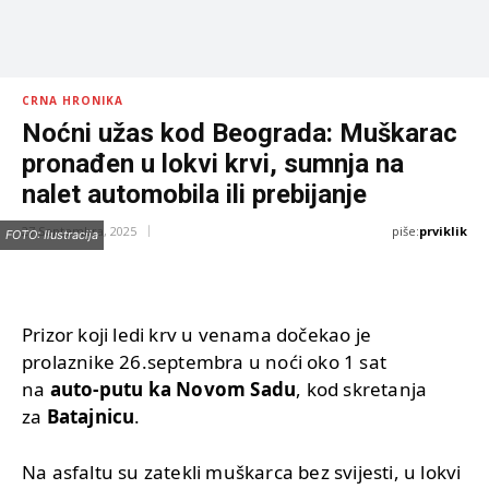
CRNA HRONIKA
Noćni užas kod Beograda: Muškarac
pronađen u lokvi krvi, sumnja na
nalet automobila ili prebijanje
piše:
prviklik
27 Septembra, 2025
FOTO: Ilustracija
Prizor koji ledi krv u venama dočekao je
prolaznike 26.septembra u noći oko 1 sat
na
auto-putu ka Novom Sadu
, kod skretanja
za
Batajnicu
.
Na asfaltu su zatekli muškarca bez svijesti, u lokvi