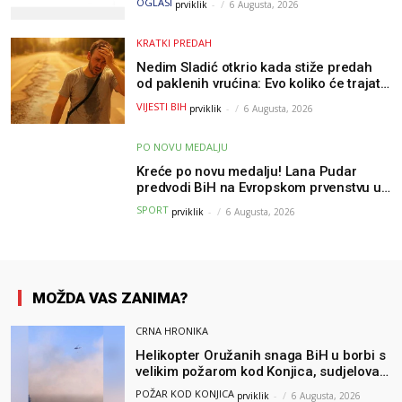
OGLASI
prviklik
-
6 Augusta, 2026
KRATKI PREDAH
Nedim Sladić otkrio kada stiže predah
od paklenih vrućina: Evo koliko će trajati
osvježenje u BiH
VIJESTI BIH
prviklik
-
6 Augusta, 2026
PO NOVU MEDALJU
Kreće po novu medalju! Lana Pudar
predvodi BiH na Evropskom prvenstvu u
Parizu
SPORT
prviklik
-
6 Augusta, 2026
MOŽDA VAS ZANIMA?
CRNA HRONIKA
Helikopter Oružanih snaga BiH u borbi s
velikim požarom kod Konjica, sudjelovao
i Air Tractor
POŽAR KOD KONJICA
prviklik
-
6 Augusta, 2026