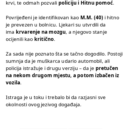
krvi, te odmah pozvali
policiju i Hitnu pomoć
.
Povrijeđeni je identifikovan kao
M.M. (40)
i hitno
je prevezen u bolnicu. Ljekari su utvrdili da
ima
krvarenje na mozgu
, a njegovo stanje
ocijenili kao
kritično
.
Za sada nije poznato šta se tačno dogodilo. Postoji
sumnja da je muškarca udario automobil, ali
policija istražuje i drugu verziju – da je
pretučen
na nekom drugom mjestu, a potom izbačen iz
vozila
.
Istraga je u toku i trebalo bi da razjasni sve
okolnosti ovog jezivog događaja.