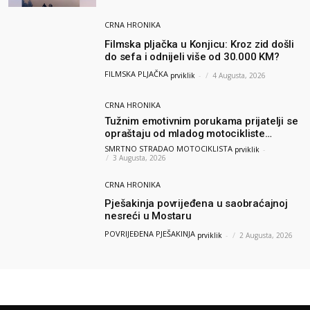
CRNA HRONIKA
Filmska pljačka u Konjicu: Kroz zid došli
do sefa i odnijeli više od 30.000 KM?
FILMSKA PLJAČKA
prviklik
-
4 Augusta, 2026
CRNA HRONIKA
Tužnim emotivnim porukama prijatelji se
opraštaju od mladog motocikliste
Husnije Porča
SMRTNO STRADAO MOTOCIKLISTA
prviklik
-
3 Augusta, 2026
CRNA HRONIKA
Pješakinja povrijeđena u saobraćajnoj
nesreći u Mostaru
POVRIJEĐENA PJEŠAKINJA
prviklik
-
2 Augusta, 2026