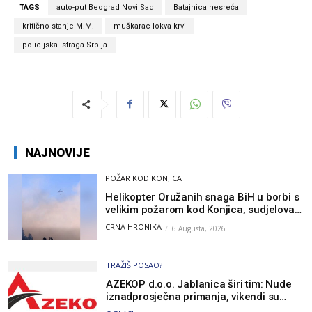
TAGS
auto-put Beograd Novi Sad
Batajnica nesreća
kritično stanje M.M.
muškarac lokva krvi
policijska istraga Srbija
NAJNOVIJE
POŽAR KOD KONJICA
Helikopter Oružanih snaga BiH u borbi s
velikim požarom kod Konjica, sudjelovao
i Air Tractor
CRNA HRONIKA
6 Augusta, 2026
TRAŽIŠ POSAO?
AZEKOP d.o.o. Jablanica širi tim: Nude
iznadprosječna primanja, vikendi su
slobodni, traži se više radnika