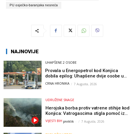
PU osječko-baranjska nesreća
NAJNOVIJE
UHAPŠENE 2 OSOBE
Provala u Energopetrol kod Konjica
dobila epilog: Uhapšene dvije osobe u
Čapljini i Jablanici
CRNA HRONIKA
7 Augusta, 2026
UDRUŽENE SNAGE
Herojska borba protiv vatrene stihije kod
Konjica: Vatrogascima stigla pomoć iz
Sarajeva, helikopteri i Air Tractori
VIJESTI BIH
prviklik
-
7 Augusta, 2026
udružili snage