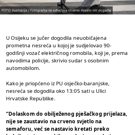
FOTO: Ilustracija / Fotografija ne odražava stvarno mjesto niti događaj
U Osijeku se jučer dogodila neuobičajena
prometna nesreća u kojoj je sudjelovao 90-
godišnji vozač električnog romobila, koji je, prema
navodima policije, skrivio sudar s osobnim
automobilom.
Kako je priopćeno iz PU osječko-baranjske,
nesreća se dogodila oko 13:05 sati u Ulici
Hrvatske Republike.
“Dolaskom do obilježenog pješačkog prijelaza,
nije se zaustavio na crveno svjetlo na
semaforu, već se nastavio kretati preko