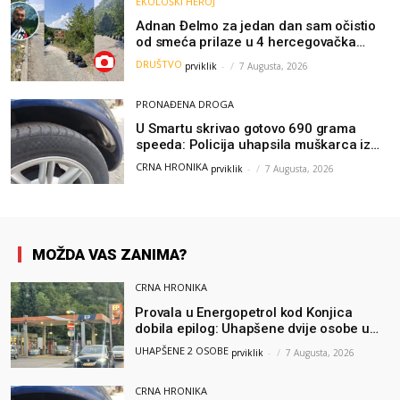
EKOLOŠKI HEROJ
Adnan Đelmo za jedan dan sam očistio
od smeća prilaze u 4 hercegovačka
grada: “Danas nisam čistio samo smeće,
DRUŠTVO
prviklik
-
7 Augusta, 2026
čistio sam sliku o nama”
PRONAĐENA DROGA
U Smartu skrivao gotovo 690 grama
speeda: Policija uhapsila muškarca iz
Hercegovine
CRNA HRONIKA
prviklik
-
7 Augusta, 2026
MOŽDA VAS ZANIMA?
CRNA HRONIKA
Provala u Energopetrol kod Konjica
dobila epilog: Uhapšene dvije osobe u
Čapljini i Jablanici
UHAPŠENE 2 OSOBE
prviklik
-
7 Augusta, 2026
CRNA HRONIKA