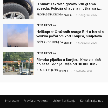
U Smartu skrivao gotovo 690 grama
speeda: Policija uhapsila muškarca iz
Hercegovine
PRONAĐENA DROGA
prviklik
-
7 Augusta, 2026
CRNA HRONIKA
Helikopter Oružanih snaga BiH u borbi s
velikim požarom kod Konjica, sudjelovao
i Air Tractor
POŽAR KOD KONJICA
prviklik
-
6 Augusta, 2026
CRNA HRONIKA
Filmska pljačka u Konjicu: Kroz zid došli
do sefa i odnijeli više od 30.000 KM?
FILMSKA PLJAČKA
prviklik
-
4 Augusta, 2026
Impresum
Pravila privatnosti
Uslovi korištenja
Kontaktirajte nas