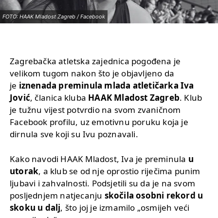
FOTO: HAAK Mladost Zagreb / Facebook
Zagrebačka atletska zajednica pogođena je
velikom tugom nakon što je objavljeno da
je
iznenada preminula mlada atletičarka Iva
Jović
, članica kluba
HAAK Mladost Zagreb
. Klub
je tužnu vijest potvrdio na svom zvaničnom
Facebook profilu, uz emotivnu poruku koja je
dirnula sve koji su Ivu poznavali.
Kako navodi HAAK Mladost, Iva je preminula
u
utorak
, a klub se od nje oprostio riječima punim
ljubavi i zahvalnosti. Podsjetili su da je na svom
posljednjem natjecanju
skočila osobni rekord u
skoku u dalj
, što joj je izmamilo „osmijeh veći