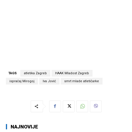
TAGS
atletika Zagreb
HAAK Mladost Zagreb
ispraćaj Mirogoj
Iva Jović
smrt mlade atletičarke
NAJNOVIJE