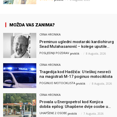
moglo bi pomoći djeci širom svijeta
MOŽDA VAS ZANIMA?
CRNA HRONIKA
Preminuo ugledni mostarski kardiohirurg
Sead Mulahasanović – kolege uputile
emotivnu oproštajnu poruku
POSLJEDNJI POZDRAV
prviklik
-
8 Augusta, 2026
CRNA HRONIKA
Tragedija kod Hadžića: U teškoj nesreći
na magistrali M-17 poginuo motociklista
POGINUO MOTOCIKLISTA
prviklik
-
8 Augusta, 2026
CRNA HRONIKA
Provala u Energopetrol kod Konjica
dobila epilog: Uhapšene dvije osobe u
Čapljini i Jablanici
UHAPŠENE 2 OSOBE
prviklik
-
7 Augusta, 2026