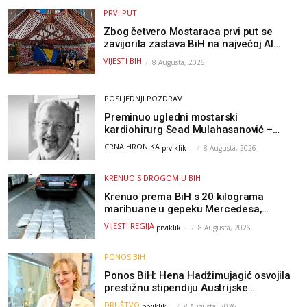
PRVI PUT
Zbog četvero Mostaraca prvi put se
zavijorila zastava BiH na najvećoj AI
olimpijadi, a sada je njihov mentor
VIJESTI BIH
8 Augusta, 2026
postao član komiteta Međunarodne
olimpijade iz...
POSLJEDNJI POZDRAV
Preminuo ugledni mostarski
kardiohirurg Sead Mulahasanović –
kolege uputile emotivnu oproštajnu
CRNA HRONIKA
prviklik
-
8 Augusta, 2026
poruku
KRENUO S DROGOM U BIH
Krenuo prema BiH s 20 kilograma
marihuane u gepeku Mercedesa,
policija ga uhapsila na granici
VIJESTI REGIJA
prviklik
-
8 Augusta, 2026
PONOS BIH
Ponos BiH: Hena Hadžimujagić osvojila
prestižnu stipendiju Austrijske
akademije nauka, njeno istraživanje
DRUŠTVO
prviklik
-
8 Augusta, 2026