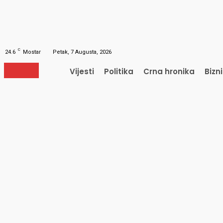
Obnavljanje šifre
Obnovite vašu lozinku
Vaš e-mail
Lozinka će vam biti poslana e-mailom.
C
24.6
Mostar
Petak, 7 Augusta, 2026
Vijesti
Politika
Crna hronika
Bizn