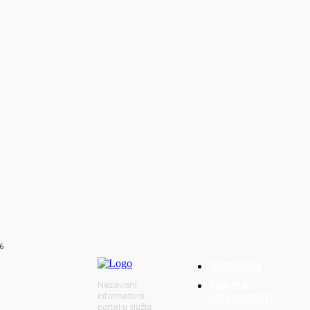
TA
kama prijatelji
g motocikliste
6
IMPRESUM
Nezavisni
PRAVILA
informativni
PRIVATNOSTI
portal u službi