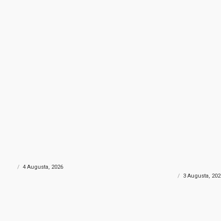
 PLJAČKA
SMRTNO STRADAO MOTOCIKLIS
 pljačka u Konjicu: Kroz zid došli
Tužnim emotivnim poru
a i odnijeli više od 30.000 KM?
se opraštaju od mlado
Husnije Porča
ONIKA
4 Augusta, 2026
CRNA HRONIKA
3 Augusta, 202