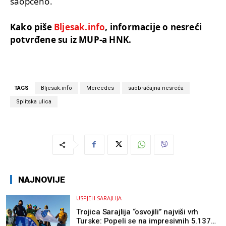
saopćeno.
Kako piše
Bljesak.info
, informacije o nesreći
potvrđene su iz MUP-a HNK.
TAGS
Bljesak.info
Mercedes
saobraćajna nesreća
Splitska ulica
NAJNOVIJE
USPJEH SARAJLIJA
Trojica Sarajlija “osvojili” najviši vrh
Turske: Popeli se na impresivnih 5.137