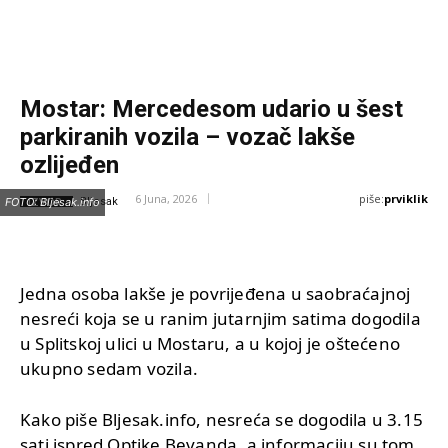
Mostar: Mercedesom udario u šest
parkiranih vozila – vozač lakše
ozlijeđen
piše:
prviklik
6 Juna, 2026
IZVOR:
FOTO: Bljesak.info
Bljesak
Jedna osoba lakše je povrijeđena u saobraćajnoj
nesreći koja se u ranim jutarnjim satima dogodila
u Splitskoj ulici u Mostaru, a u kojoj je oštećeno
ukupno sedam vozila.
Kako piše Bljesak.info, nesreća se dogodila u 3.15
sati ispred Optike Bevanda, a informaciju su tom