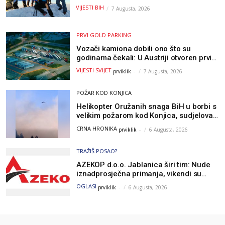
metara
VIJESTI BIH
7 Augusta, 2026
PRVI GOLD PARKING
Vozači kamiona dobili ono što su
godinama čekali: U Austriji otvoren prvi
GOLD sigurni parking
VIJESTI SVIJET
prviklik
-
7 Augusta, 2026
POŽAR KOD KONJICA
Helikopter Oružanih snaga BiH u borbi s
velikim požarom kod Konjica, sudjelovao
i Air Tractor
CRNA HRONIKA
prviklik
-
6 Augusta, 2026
TRAŽIŠ POSAO?
AZEKOP d.o.o. Jablanica širi tim: Nude
iznadprosječna primanja, vikendi su
slobodni, traži se više radnika
OGLASI
prviklik
-
6 Augusta, 2026