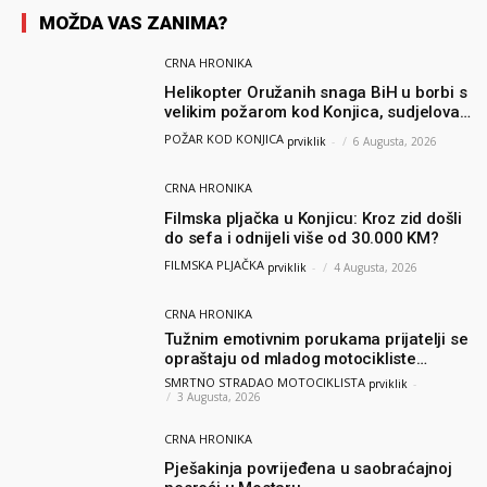
MOŽDA VAS ZANIMA?
CRNA HRONIKA
Helikopter Oružanih snaga BiH u borbi s
velikim požarom kod Konjica, sudjelovao
i Air Tractor
POŽAR KOD KONJICA
prviklik
-
6 Augusta, 2026
CRNA HRONIKA
Filmska pljačka u Konjicu: Kroz zid došli
do sefa i odnijeli više od 30.000 KM?
FILMSKA PLJAČKA
prviklik
-
4 Augusta, 2026
CRNA HRONIKA
Tužnim emotivnim porukama prijatelji se
opraštaju od mladog motocikliste
Husnije Porča
SMRTNO STRADAO MOTOCIKLISTA
prviklik
-
3 Augusta, 2026
CRNA HRONIKA
Pješakinja povrijeđena u saobraćajnoj