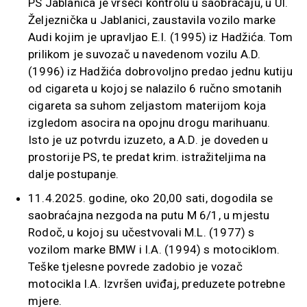
PS Jablanica je vršeći kontrolu u saobraćaju, u Ul.
Željeznička u Jablanici, zaustavila vozilo marke
Audi kojim je upravljao E.I. (1995) iz Hadžića. Tom
prilikom je suvozač u navedenom vozilu A.D.
(1996) iz Hadžića dobrovoljno predao jednu kutiju
od cigareta u kojoj se nalazilo 6 ručno smotanih
cigareta sa suhom zeljastom materijom koja
izgledom asocira na opojnu drogu marihuanu.
Isto je uz potvrdu izuzeto, a A.D. je doveden u
prostorije PS, te predat krim. istražiteljima na
dalje postupanje.
11.4.2025. godine, oko 20,00 sati, dogodila se
saobraćajna nezgoda na putu M 6/1, u mjestu
Rodoč, u kojoj su učestvovali M.L. (1977) s
vozilom marke BMW i I.A. (1994) s motociklom.
Teške tjelesne povrede zadobio je vozač
motocikla I.A. Izvršen uviđaj, preduzete potrebne
mjere.