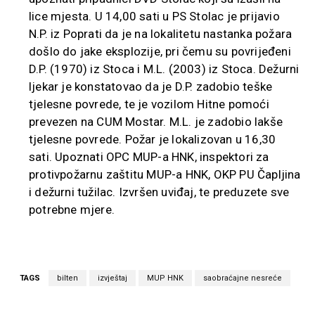
lice mjesta. U 14,00 sati u PS Stolac je prijavio
N.P. iz Poprati da je na lokalitetu nastanka požara
došlo do jake eksplozije, pri čemu su povrijeđeni
D.P. (1970) iz Stoca i M.L. (2003) iz Stoca. Dežurni
ljekar je konstatovao da je D.P. zadobio teške
tjelesne povrede, te je vozilom Hitne pomoći
prevezen na CUM Mostar. M.L. je zadobio lakše
tjelesne povrede. Požar je lokalizovan u 16,30
sati. Upoznati OPC MUP-a HNK, inspektori za
protivpožarnu zaštitu MUP-a HNK, OKP PU Čapljina
i dežurni tužilac. Izvršen uviđaj, te preduzete sve
potrebne mjere.
TAGS
bilten
izvještaj
MUP HNK
saobraćajne nesreće