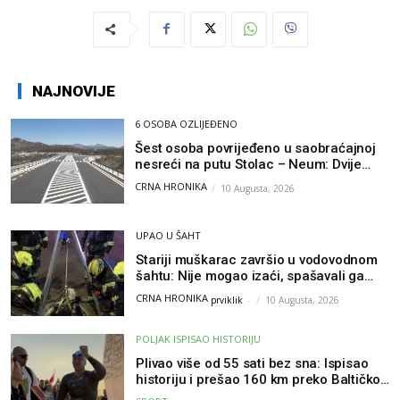
NAJNOVIJE
6 OSOBA OZLIJEĐENO
Šest osoba povrijeđeno u saobraćajnoj
nesreći na putu Stolac – Neum: Dvije
osobe zadobile teške tjelesne povrede
CRNA HRONIKA
10 Augusta, 2026
UPAO U ŠAHT
Stariji muškarac završio u vodovodnom
šahtu: Nije mogao izaći, spašavali ga
vatrogasci
CRNA HRONIKA
prviklik
-
10 Augusta, 2026
POLJAK ISPISAO HISTORIJU
Plivao više od 55 sati bez sna: Ispisao
historiju i prešao 160 km preko Baltičkog
mora – a podvig posvetio djeci oboljeloj