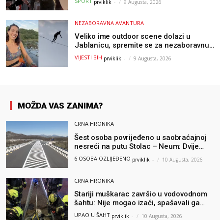
SPORT
prviklik
-
9 Augusta, 2026
od raka
NEZABORAVNA AVANTURA
Veliko ime outdoor scene dolazi u
Jablanicu, spremite se za nezaboravnu
avanturu (VIDEO) !
VIJESTI BIH
prviklik
-
9 Augusta, 2026
MOŽDA VAS ZANIMA?
CRNA HRONIKA
Šest osoba povrijeđeno u saobraćajnoj
nesreći na putu Stolac – Neum: Dvije
osobe zadobile teške tjelesne povrede
6 OSOBA OZLIJEĐENO
prviklik
-
10 Augusta, 2026
CRNA HRONIKA
Stariji muškarac završio u vodovodnom
šahtu: Nije mogao izaći, spašavali ga
vatrogasci
UPAO U ŠAHT
prviklik
-
10 Augusta, 2026