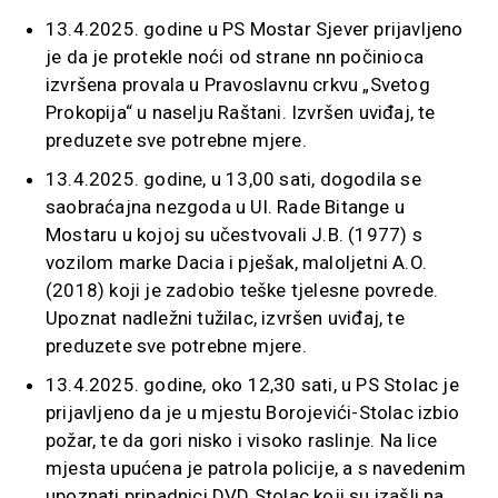
13.4.2025. godine u PS Mostar Sjever prijavljeno
je da je protekle noći od strane nn počinioca
izvršena provala u Pravoslavnu crkvu „Svetog
Prokopija“ u naselju Raštani. Izvršen uviđaj, te
preduzete sve potrebne mjere.
13.4.2025. godine, u 13,00 sati, dogodila se
saobraćajna nezgoda u Ul. Rade Bitange u
Mostaru u kojoj su učestvovali J.B. (1977) s
vozilom marke Dacia i pješak, maloljetni A.O.
(2018) koji je zadobio teške tjelesne povrede.
Upoznat nadležni tužilac, izvršen uviđaj, te
preduzete sve potrebne mjere.
13.4.2025. godine, oko 12,30 sati, u PS Stolac je
prijavljeno da je u mjestu Borojevići-Stolac izbio
požar, te da gori nisko i visoko raslinje. Na lice
mjesta upućena je patrola policije, a s navedenim
upoznati pripadnici DVD Stolac koji su izašli na