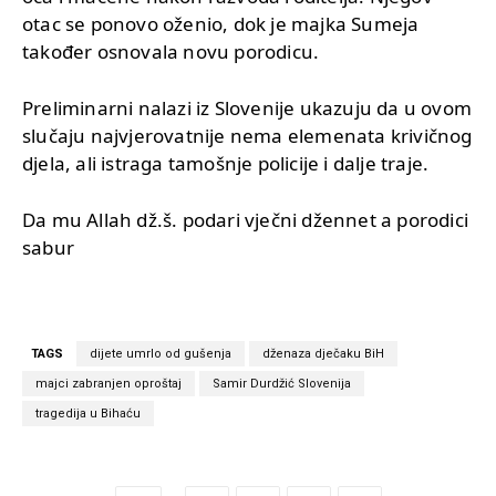
otac se ponovo oženio, dok je majka Sumeja
također osnovala novu porodicu.
Preliminarni nalazi iz Slovenije ukazuju da u ovom
slučaju najvjerovatnije nema elemenata krivičnog
djela, ali istraga tamošnje policije i dalje traje.
Da mu Allah dž.š. podari vječni džennet a porodici
sabur
TAGS
dijete umrlo od gušenja
dženaza dječaku BiH
majci zabranjen oproštaj
Samir Durdžić Slovenija
tragedija u Bihaću