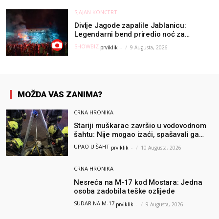
SJAJAN KONCERT
Divlje Jagode zapalile Jablanicu:
Legendarni bend priredio noć za
pamćenje
SHOWBIZ
prviklik
-
9 Augusta, 2026
MOŽDA VAS ZANIMA?
CRNA HRONIKA
Stariji muškarac završio u vodovodnom
šahtu: Nije mogao izaći, spašavali ga
vatrogasci
UPAO U ŠAHT
prviklik
-
10 Augusta, 2026
CRNA HRONIKA
Nesreća na M-17 kod Mostara: Jedna
osoba zadobila teške ozlijede
SUDAR NA M-17
prviklik
-
9 Augusta, 2026