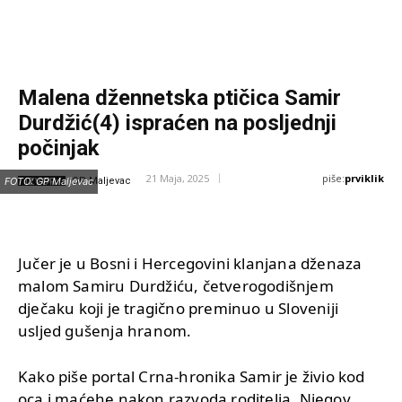
Malena džennetska ptičica Samir
Durdžić(4) ispraćen na posljednji
počinjak
piše:
prviklik
21 Maja, 2025
IZVOR:
FOTO: GP Maljevac
GP Maljevac
Jučer je u Bosni i Hercegovini klanjana dženaza
malom Samiru Durdžiću, četverogodišnjem
dječaku koji je tragično preminuo u Sloveniji
usljed gušenja hranom.
Kako piše portal Crna-hronika Samir je živio kod
oca i maćehe nakon razvoda roditelja. Njegov