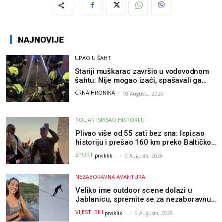
NAJNOVIJE
UPAO U ŠAHT
Stariji muškarac završio u vodovodnom
šahtu: Nije mogao izaći, spašavali ga
vatrogasci
CRNA HRONIKA
10 Augusta, 2026
POLJAK ISPISAO HISTORIJU
Plivao više od 55 sati bez sna: Ispisao
historiju i prešao 160 km preko Baltičkog
mora – a podvig posvetio djeci oboljeloj
SPORT
prviklik
-
9 Augusta, 2026
od raka
NEZABORAVNA AVANTURA
Veliko ime outdoor scene dolazi u
Jablanicu, spremite se za nezaboravnu
avanturu (VIDEO) !
VIJESTI BIH
prviklik
-
9 Augusta, 2026