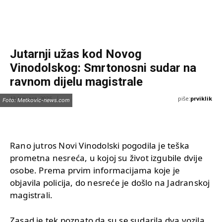
Jutarnji užas kod Novog
Vinodolskog: Smrtonosni sudar na
ravnom dijelu magistrale
piše:
prviklik
13 Januara, 2025
Foto: Metkovic-news.com
Rano jutros Novi Vinodolski pogodila je teška
prometna nesreća, u kojoj su život izgubile dvije
osobe. Prema prvim informacijama koje je
objavila policija, do nesreće je došlo na Jadranskoj
magistrali.
Zasad je tek poznato da su se sudarila dva vozila,