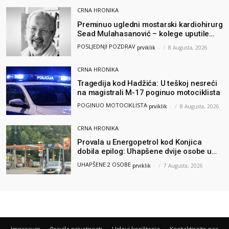
CRNA HRONIKA
Preminuo ugledni mostarski kardiohirurg
Sead Mulahasanović – kolege uputile
emotivnu oproštajnu poruku
POSLJEDNJI POZDRAV
prviklik
-
8 Augusta, 2026
CRNA HRONIKA
Tragedija kod Hadžića: U teškoj nesreći
na magistrali M-17 poginuo motociklista
POGINUO MOTOCIKLISTA
prviklik
-
8 Augusta, 2026
CRNA HRONIKA
Provala u Energopetrol kod Konjica
dobila epilog: Uhapšene dvije osobe u
Čapljini i Jablanici
UHAPŠENE 2 OSOBE
prviklik
-
7 Augusta, 2026