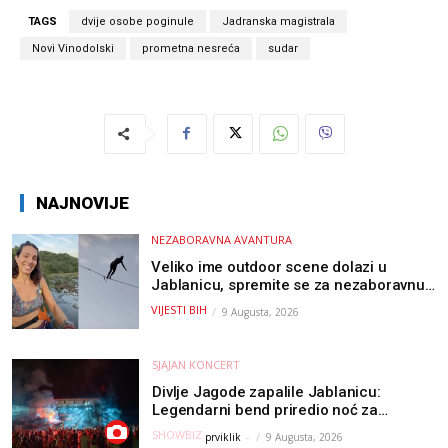
TAGS
dvije osobe poginule
Jadranska magistrala
Novi Vinodolski
prometna nesreća
sudar
NAJNOVIJE
NEZABORAVNA AVANTURA
Veliko ime outdoor scene dolazi u
Jablanicu, spremite se za nezaboravnu
avanturu (VIDEO) !
VIJESTI BIH
9 Augusta, 2026
SJAJAN KONCERT
Divlje Jagode zapalile Jablanicu:
Legendarni bend priredio noć za
pamćenje
SHOWBIZ
prviklik
-
9 Augusta, 2026