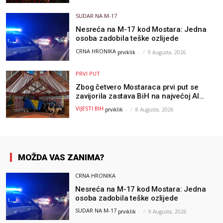
SUDAR NA M-17
Nesreća na M-17 kod Mostara: Jedna
osoba zadobila teške ozlijede
CRNA HRONIKA
prviklik
-
9 Augusta, 2026
PRVI PUT
Zbog četvero Mostaraca prvi put se
zavijorila zastava BiH na najvećoj AI
olimpijadi, a sada je njihov mentor
VIJESTI BIH
prviklik
-
8 Augusta, 2026
postao član komiteta Međunarodne
olimpijade iz...
MOŽDA VAS ZANIMA?
CRNA HRONIKA
Nesreća na M-17 kod Mostara: Jedna
osoba zadobila teške ozlijede
SUDAR NA M-17
prviklik
-
9 Augusta, 2026