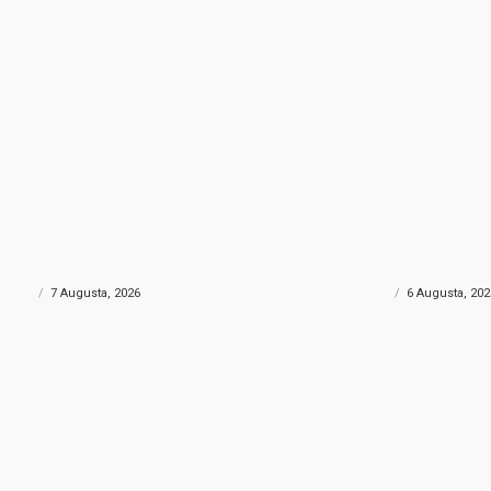
NA DROGA
POŽAR KOD KONJICA
rtu skrivao gotovo 690 grama
Helikopter Oružanih sn
: Policija uhapsila muškarca iz
velikim požarom kod Ko
govine
sudjelovao i Air Tracto
ONIKA
7 Augusta, 2026
CRNA HRONIKA
6 Augusta, 202