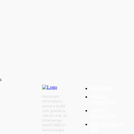
aga BiH u borbi s
njica,
r
6
IMPRESUM
Nezavisni
PRAVILA
informativni
PRIVATNOSTI
portal u službi
USLOVI
svih građana.
Vaš prvi klik do
KORIŠTENJA
informacija !
KONTAKTIRAJTE
IMATE PRIČU?
NAS
Kontaktirajte