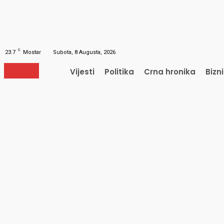
Obnavljanje šifre
Obnovite vašu lozinku
Vaš e-mail
Lozinka će vam biti poslana e-mailom.
C
23.7
Mostar
Subota, 8 Augusta, 2026
Vijesti
Politika
Crna hronika
Bizn