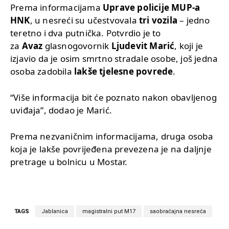
Prema informacijama
Uprave policije MUP-a
HNK
, u nesreći su učestvovala
tri vozila
– jedno
teretno i dva putnička. Potvrdio je to
za
Avaz
glasnogovornik
Ljudevit Marić
, koji je
izjavio da je osim smrtno stradale osobe, još jedna
osoba zadobila
lakše tjelesne povrede
.
“Više informacija bit će poznato nakon obavljenog
uviđaja”, dodao je Marić.
Prema nezvaničnim informacijama, druga osoba
koja je lakše povrijeđena prevezena je na daljnje
pretrage u bolnicu u Mostar.
TAGS
Jablanica
magistralni put M17
saobraćajna nesreća