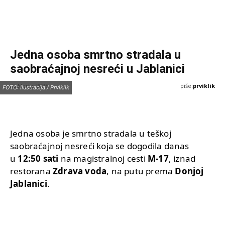
Jedna osoba smrtno stradala u
saobraćajnoj nesreći u Jablanici
piše:
prviklik
25 Marta, 2025
FOTO: Ilustracija / Prviklik
Jedna osoba je smrtno stradala u teškoj
saobraćajnoj nesreći koja se dogodila danas
u
12:50 sati
na magistralnoj cesti
M-17
, iznad
restorana
Zdrava voda
, na putu prema
Donjoj
Jablanici
.