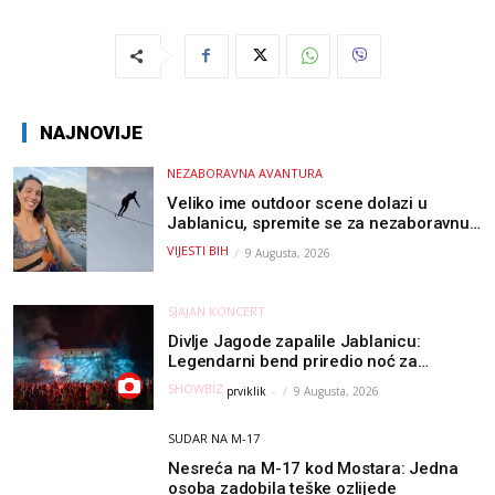
NAJNOVIJE
NEZABORAVNA AVANTURA
Veliko ime outdoor scene dolazi u
Jablanicu, spremite se za nezaboravnu
avanturu (VIDEO) !
VIJESTI BIH
9 Augusta, 2026
SJAJAN KONCERT
Divlje Jagode zapalile Jablanicu:
Legendarni bend priredio noć za
pamćenje
SHOWBIZ
prviklik
-
9 Augusta, 2026
SUDAR NA M-17
Nesreća na M-17 kod Mostara: Jedna
osoba zadobila teške ozlijede