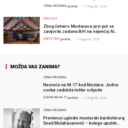
CRNA HRONIKA
prviklik
-
9 Augusta, 2026
PRVI PUT
Zbog četvero Mostaraca prvi put se
zavijorila zastava BiH na najvećoj AI
olimpijadi, a sada je njihov mentor
VIJESTI BIH
prviklik
-
8 Augusta, 2026
postao član komiteta Međunarodne
olimpijade iz...
MOŽDA VAS ZANIMA?
CRNA HRONIKA
Nesreća na M-17 kod Mostara: Jedna
osoba zadobila teške ozlijede
SUDAR NA M-17
prviklik
-
9 Augusta, 2026
CRNA HRONIKA
Preminuo ugledni mostarski kardiohirurg
Sead Mulahasanović – kolege uputile