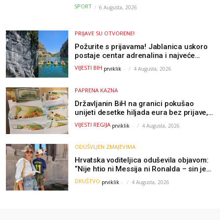
Parizu
SPORT
6 Augusta, 2026
PRIJAVE SU OTVORENE!
Požurite s prijavama! Jablanica uskoro
postaje centar adrenalina i najveće
outdoor avanture ovog ljeta
VIJESTI BIH
prviklik
-
4 Augusta, 2026
PAPRENA KAZNA
Državljanin BiH na granici pokušao
unijeti desetke hiljada eura bez prijave,
uslijedila “paprena” kazna
VIJESTI REGIJA
prviklik
-
4 Augusta, 2026
ODUŠVLJEN ZMAJEVIMA
Hrvatska voditeljica oduševila objavom:
“Nije htio ni Messija ni Ronalda – sin je
želio samo dres Bosne”
DRUŠTVO
prviklik
-
4 Augusta, 2026