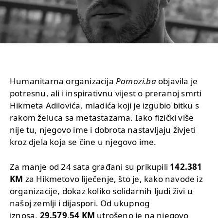
Humanitarna organizacija
Pomozi.ba
objavila je
potresnu, ali i inspirativnu vijest o preranoj smrti
Hikmeta Adilovića, mladića koji je izgubio bitku s
rakom želuca sa metastazama. Iako fizički više
nije tu, njegovo ime i dobrota nastavljaju živjeti
kroz djela koja se čine u njegovo ime.
Za manje od 24 sata građani su prikupili
142.381
KM
za Hikmetovo liječenje, što je, kako navode iz
organizacije, dokaz koliko solidarnih ljudi živi u
našoj zemlji i dijaspori. Od ukupnog
iznosa,
29.579,54 KM
utrošeno je na njegovo