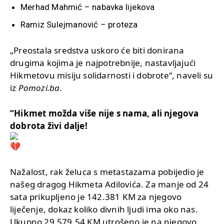
Merhad Mahmić – nabavka lijekova
Ramiz Sulejmanović – proteza
„Preostala sredstva uskoro će biti donirana
drugima kojima je najpotrebnije, nastavljajući
Hikmetovu misiju solidarnosti i dobrote“, naveli su
iz
Pomozi.ba
.
“Hikmet možda više nije s nama, ali njegova
dobrota živi dalje!
Nažalost, rak želuca s metastazama pobijedio je
našeg dragog Hikmeta Adilovića. Za manje od 24
sata prikupljeno je 142.381 KM za njegovo
liječenje, dokaz koliko divnih ljudi ima oko nas.
Ukupno 29.579,54 KM utrošeno je na njegovo