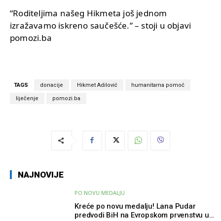
“Roditeljima našeg Hikmeta još jednom
izražavamo iskreno saučešće.” – stoji u objavi
pomozi.ba
TAGS
donacije
Hikmet Adilović
humanitarna pomoć
liječenje
pomozi.ba
NAJNOVIJE
PO NOVU MEDALJU
Kreće po novu medalju! Lana Pudar
predvodi BiH na Evropskom prvenstvu u