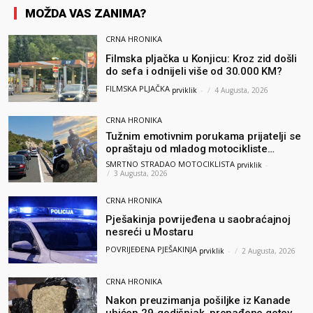
MOŽDA VAS ZANIMA?
CRNA HRONIKA
Filmska pljačka u Konjicu: Kroz zid došli
do sefa i odnijeli više od 30.000 KM?
FILMSKA PLJAČKA
prviklik
-
4 Augusta, 2026
CRNA HRONIKA
Tužnim emotivnim porukama prijatelji se
opraštaju od mladog motocikliste
Husnije Porča
SMRTNO STRADAO MOTOCIKLISTA
prviklik
-
3 Augusta, 2026
CRNA HRONIKA
Pješakinja povrijeđena u saobraćajnoj
nesreći u Mostaru
POVRIJEĐENA PJEŠAKINJA
prviklik
-
2 Augusta, 2026
CRNA HRONIKA
Nakon preuzimanja pošiljke iz Kanade
uhićen 29-godišnjak, pronađeno gotovo