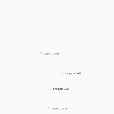
DRUŠTVO
prviklik
-
4 Augusta, 2026
ZAVRŠEN STREETBALL RAMA
Ekipa iz Jablanice “Bokulja 3×3” osvojila Streetball Rama:
Nakon uzbudljivog finala poznati svi pobjednici turnira
SPORT
prviklik
-
4 Augusta, 2026
MOŽDA VAS ZANIMA?
CRNA HRONIKA
Filmska pljačka u Konjicu: Kroz zid došli do sefa i odnijeli više
od 30.000 KM?
FILMSKA PLJAČKA
prviklik
-
4 Augusta, 2026
CRNA HRONIKA
Tužnim emotivnim porukama prijatelji se opraštaju od mladog
motocikliste Husnije Porča
SMRTNO STRADAO MOTOCIKLISTA
prviklik
-
3 Augusta, 2026
CRNA HRONIKA
Pješakinja povrijeđena u saobraćajnoj nesreći u Mostaru
POVRIJEĐENA PJEŠAKINJA
prviklik
-
2 Augusta, 2026
CRNA HRONIKA
Nakon preuzimanja pošiljke iz Kanade uhićen 29-godišnjak,
pronađeno gotovo 12 kilograma konoplje
SKORO 12 KG KONOPLJE
prviklik
-
1 Augusta, 2026
Impresum