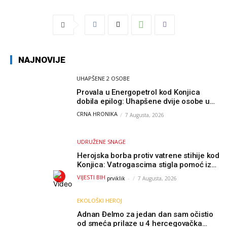
NAJNOVIJE
UHAPŠENE 2 OSOBE
Provala u Energopetrol kod Konjica
dobila epilog: Uhapšene dvije osobe u
Čapljini i Jablanici
CRNA HRONIKA
7 Augusta, 2026
UDRUŽENE SNAGE
Herojska borba protiv vatrene stihije kod
Konjica: Vatrogascima stigla pomoć iz
Sarajeva, helikopteri i Air Tractori
VIJESTI BIH
prviklik
-
7 Augusta, 2026
udružili snage
EKOLOŠKI HEROJ
Adnan Đelmo za jedan dan sam očistio
od smeća prilaze u 4 hercegovačka