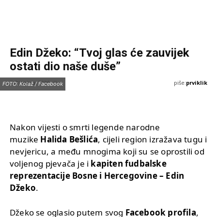
Edin Džeko: “Tvoj glas će zauvijek
ostati dio naše duše”
piše:
prviklik
7 Oktobra, 2025
FOTO: Kolaž / Facebook
Nakon vijesti o smrti legende narodne
muzike
Halida Bešlića
, cijeli region izražava tugu i
nevjericu, a među mnogima koji su se oprostili od
voljenog pjevača je i
kapiten fudbalske
reprezentacije Bosne i Hercegovine – Edin
Džeko
.
Džeko se oglasio putem svog
Facebook profila
,