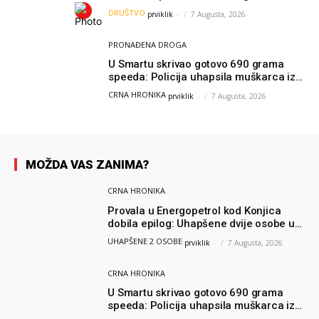
grada: “Danas nisam čistio samo smeće,
DRUŠTVO
prviklik
-
7 Augusta, 2026
čistio sam sliku o nama”
PRONAĐENA DROGA
U Smartu skrivao gotovo 690 grama
speeda: Policija uhapsila muškarca iz
Hercegovine
CRNA HRONIKA
prviklik
-
7 Augusta, 2026
MOŽDA VAS ZANIMA?
CRNA HRONIKA
Provala u Energopetrol kod Konjica
dobila epilog: Uhapšene dvije osobe u
Čapljini i Jablanici
UHAPŠENE 2 OSOBE
prviklik
-
7 Augusta, 2026
CRNA HRONIKA
U Smartu skrivao gotovo 690 grama
speeda: Policija uhapsila muškarca iz
Hercegovine