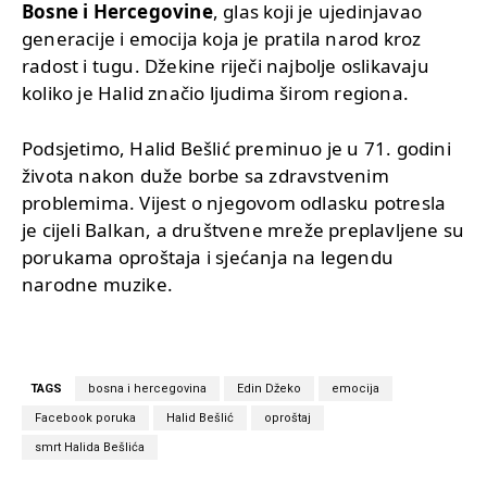
Bosne i Hercegovine
, glas koji je ujedinjavao
generacije i emocija koja je pratila narod kroz
radost i tugu. Džekine riječi najbolje oslikavaju
koliko je Halid značio ljudima širom regiona.
Podsjetimo, Halid Bešlić preminuo je u 71. godini
života nakon duže borbe sa zdravstvenim
problemima. Vijest o njegovom odlasku potresla
je cijeli Balkan, a društvene mreže preplavljene su
porukama oproštaja i sjećanja na legendu
narodne muzike.
TAGS
bosna i hercegovina
Edin Džeko
emocija
Facebook poruka
Halid Bešlić
oproštaj
smrt Halida Bešlića