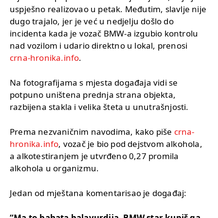
uspješno realizovao u petak. Međutim, slavlje nije
dugo trajalo, jer je već u nedjelju došlo do
incidenta kada je vozač BMW-a izgubio kontrolu
nad vozilom i udario direktno u lokal, prenosi
crna-hronika.info
.
Na fotografijama s mjesta događaja vidi se
potpuno uništena prednja strana objekta,
razbijena stakla i velika šteta u unutrašnjosti.
Prema nezvaničnim navodima, kako piše
crna-
hronika.info
, vozač je bio pod dejstvom alkohola,
a alkotestiranjem je utvrđeno 0,27 promila
alkohola u organizmu.
Jedan od mještana komentarisao je događaj:
“Ma to bahata balavurdija. BMW star kupiš ga