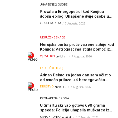
UHAPŠENE 2 OSOBE
Provala u Energopetrol kod Konjica
dobila epilog: Uhapšene dvije osobe u
Čapljini i Jablanici
CRNA HRONIKA
7 Augusta, 2026
UDRUŽENE SNAGE
Herojska borba protiv vatrene stihije kod
Konjica: Vatrogascima stigla pomoć iz
Sarajeva, helikopteri i Air Tractori
VIJESTI BIH
prviklik
-
7 Augusta, 2026
udružili snage
EKOLOŠKI HEROJ
Adnan Đelmo za jedan dan sam očistio
od smeća prilaze u 4 hercegovačka
grada: “Danas nisam čistio samo smeće,
DRUŠTVO
prviklik
-
7 Augusta, 2026
čistio sam sliku o nama”
PRONAĐENA DROGA
U Smartu skrivao gotovo 690 grama
speeda: Policija uhapsila muškarca iz
Hercegovine
CRNA HRONIKA
prviklik
-
7 Augusta, 2026