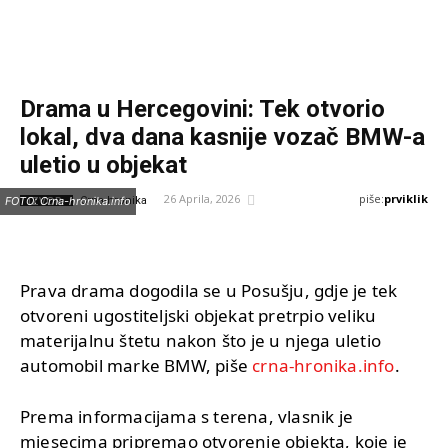
Drama u Hercegovini: Tek otvorio
lokal, dva dana kasnije vozač BMW-a
uletio u objekat
piše:
prviklik
26 Aprila, 2026
IZVOR:
FOTO: Crna-hronika.info
Crna-hronika
Prava drama dogodila se u Posušju, gdje je tek
otvoreni ugostiteljski objekat pretrpio veliku
materijalnu štetu nakon što je u njega uletio
automobil marke BMW, piše
crna-hronika.info
.
Prema informacijama s terena, vlasnik je
mjesecima pripremao otvorenje objekta, koje je