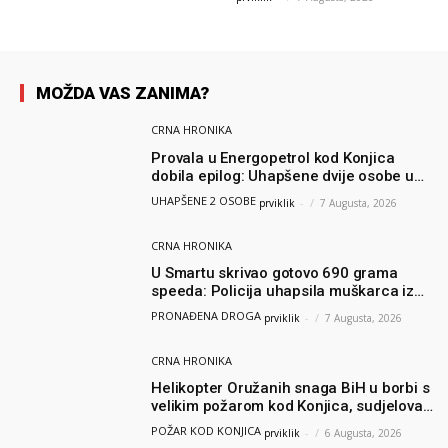
MOŽDA VAS ZANIMA?
CRNA HRONIKA
Provala u Energopetrol kod Konjica
dobila epilog: Uhapšene dvije osobe u
Čapljini i Jablanici
UHAPŠENE 2 OSOBE
prviklik
-
7 Augusta, 2026
CRNA HRONIKA
U Smartu skrivao gotovo 690 grama
speeda: Policija uhapsila muškarca iz
Hercegovine
PRONAĐENA DROGA
prviklik
-
7 Augusta, 2026
CRNA HRONIKA
Helikopter Oružanih snaga BiH u borbi s
velikim požarom kod Konjica, sudjelovao
i Air Tractor
POŽAR KOD KONJICA
prviklik
-
6 Augusta, 2026