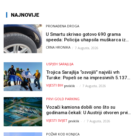
NAJNOVIJE
PRONAĐENA DROGA
U Smartu skrivao gotovo 690 grama
speeda: Policija uhapsila muškarca iz
Hercegovine
CRNA HRONIKA
7 Augusta, 2026
USPJEH SARAJLIJA
Trojica Sarajlija “osvojili” najviši vrh
Turske: Popeli se na impresivnih 5.137
metara
VIJESTI BIH
prviklik
-
7 Augusta, 2026
PRVI GOLD PARKING
Vozači kamiona dobili ono što su
godinama čekali: U Austriji otvoren prvi
GOLD sigurni parking
VIJESTI SVIJET
prviklik
-
7 Augusta, 2026
POŽAR KOD KONJICA