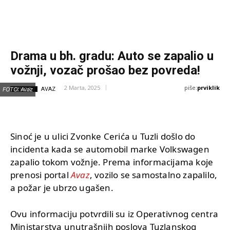
Drama u bh. gradu: Auto se zapalio u
vožnji, vozač prošao bez povreda!
piše:
prviklik
2 Marta, 2025
IZVOR:
FOTO: Avaz
AVAZ
Sinoć je u ulici Zvonke Cerića u Tuzli došlo do
incidenta kada se automobil marke Volkswagen
zapalio tokom vožnje. Prema informacijama koje
prenosi portal
Avaz
, vozilo se samostalno zapalilo,
a požar je ubrzo ugašen.
Ovu informaciju potvrdili su iz Operativnog centra
Ministarstva unutrašnjih poslova Tuzlanskog