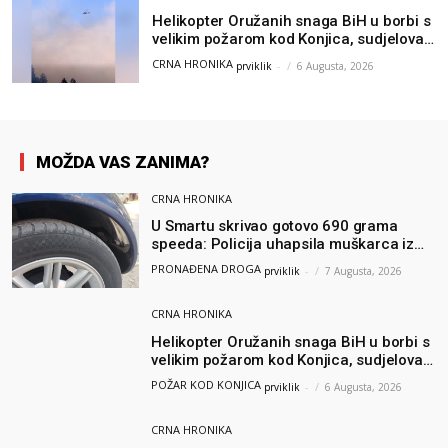
Helikopter Oružanih snaga BiH u borbi s
velikim požarom kod Konjica, sudjelovao
i Air Tractor
CRNA HRONIKA
prviklik
-
6 Augusta, 2026
MOŽDA VAS ZANIMA?
CRNA HRONIKA
U Smartu skrivao gotovo 690 grama
speeda: Policija uhapsila muškarca iz
Hercegovine
PRONAĐENA DROGA
prviklik
-
7 Augusta, 2026
CRNA HRONIKA
Helikopter Oružanih snaga BiH u borbi s
velikim požarom kod Konjica, sudjelovao
i Air Tractor
POŽAR KOD KONJICA
prviklik
-
6 Augusta, 2026
CRNA HRONIKA