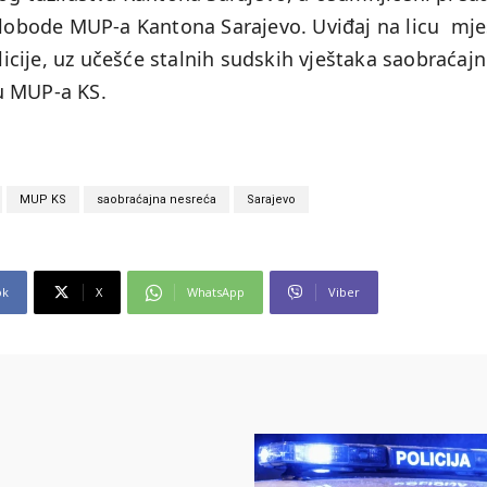
 slobode MUP-a Kantona Sarajevo. Uviđaj na licu mje
licije, uz učešće stalnih sudskih vještaka saobraćajn
u MUP-a KS.
MUP KS
saobraćajna nesreća
Sarajevo
ok
X
WhatsApp
Viber