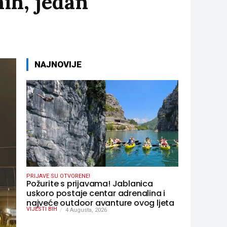
nih, jedan
NAJNOVIJE
PRIJAVE SU OTVORENE!
Požurite s prijavama! Jablanica
uskoro postaje centar adrenalina i
najveće outdoor avanture ovog ljeta
VIJESTI BIH
4 Augusta, 2026