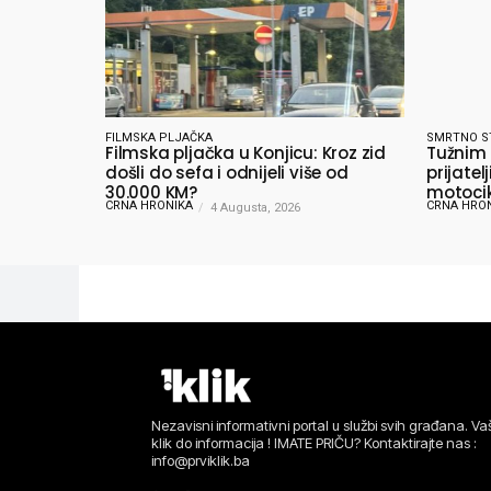
FILMSKA PLJAČKA
SMRTNO S
Filmska pljačka u Konjicu: Kroz zid
Tužnim
došli do sefa i odnijeli više od
prijate
30.000 KM?
motocik
CRNA HRONIKA
CRNA HRO
4 Augusta, 2026
Nezavisni informativni portal u službi svih građana. Vaš
klik do informacija ! IMATE PRIČU? Kontaktirajte nas :
info@prviklik.ba