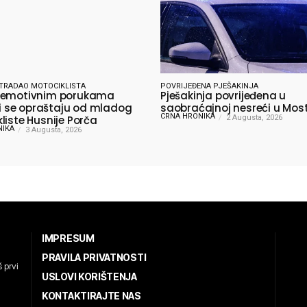
TRADAO MOTOCIKLISTA
POVRIJEĐENA PJEŠAKINJA
 emotivnim porukama
Pješakinja povrijeđena u
lji se opraštaju od mladog
saobraćajnoj nesreći u Mos
CRNA HRONIKA
liste Husnije Porča
2 Augusta, 2026
NIKA
3 Augusta, 2026
IMPRESUM
PRAVILA PRIVATNOSTI
 prvi
USLOVI KORIŠTENJA
KONTAKTIRAJTE NAS