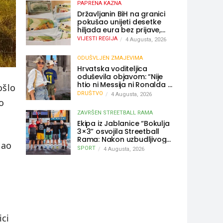
PAPRENA KAZNA
Državljanin BiH na granici
pokušao unijeti desetke
hiljada eura bez prijave,
uslijedila “paprena” kazna
VIJESTI REGIJA
4 Augusta, 2026
ODUŠVLJEN ZMAJEVIMA
Hrvatska voditeljica
oduševila objavom: “Nije
htio ni Messija ni Ronalda –
ošlo
sin je želio samo dres
DRUŠTVO
4 Augusta, 2026
Bosne”
o
ZAVRŠEN STREETBALL RAMA
Ekipa iz Jablanice “Bokulja
3×3” osvojila Streetball
Rama: Nakon uzbudljivog
jao
finala poznati svi
SPORT
4 Augusta, 2026
pobjednici turnira
ici