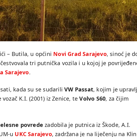
ići – Butila, u općini
Novi Grad Sarajevo
, sinoć je d
estvovala tri putnička vozila i u kojoj je povrijeđen
a Sarajevo
.
sati, kada su se sudarili
VW Passat
, kojim je upravl
je vozač K.I. (2001) iz Zenice, te
Volvo S60
, za čijim
jelesne povrede
zadobila je putnica iz Škode, A.I.
 KUM-u
UKC Sarajevo
, zadržana je na liječenju na Klin