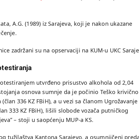
ata, A.G. (1989) iz Sarajeva, koji je nakon ukazane
čenje.
Zenice zadržani su na opservaciji na KUM-u UKC Saraje
testiranja
lkotestiranjem utvrđeno prisustvo alkohola od 2,04
ostojanja osnova sumnje da je počinio Teško krivično
a (član 336 KZ FBiH), a u vezi sa članom Ugrožavanje
n 333 KZ FBiH), lišili slobode vozača putničkog
jeva” – stoji u saopćenju MUP-a KS.
og tužilaštva Kantona Sarajevo, a osumnjičeni pred