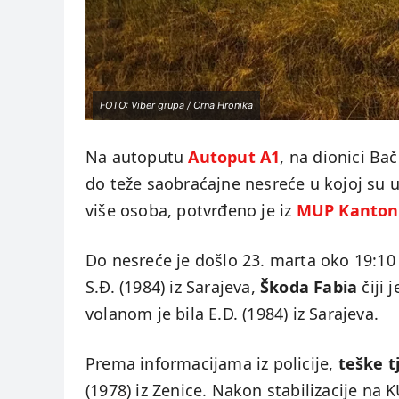
FOTO: Viber grupa / Crna Hronika
Na autoputu
Autoput A1
, na dionici Bač
do teže saobraćajne nesreće u kojoj su uč
više osoba, potvrđeno je iz
MUP Kanton
Do nesreće je došlo 23. marta oko 19:10 
S.Đ. (1984) iz Sarajeva,
Škoda Fabia
čiji 
volanom je bila E.D. (1984) iz Sarajeva.
Prema informacijama iz policije,
teške t
(1978) iz Zenice. Nakon stabilizacije na