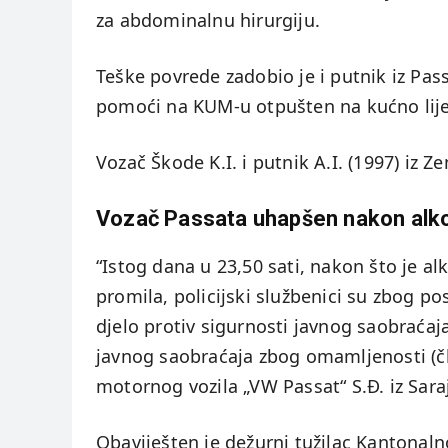
za abdominalnu hirurgiju.
Teške povrede zadobio je i putnik iz Pass
pomoći na KUM-u otpušten na kućno lije
Vozač Škode K.I. i putnik A.I. (1997) iz 
Vozač Passata uhapšen nakon alko
“Istog dana u 23,50 sati, nakon što je a
promila, policijski službenici su zbog p
djelo protiv sigurnosti javnog saobraćaj
javnog saobraćaja zbog omamljenosti (čla
motornog vozila „VW Passat“ S.Đ. iz Sara
Obaviješten je dežurni tužilac Kantonaln