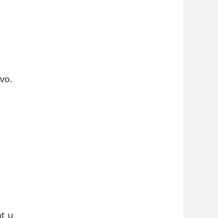
vo.
at u