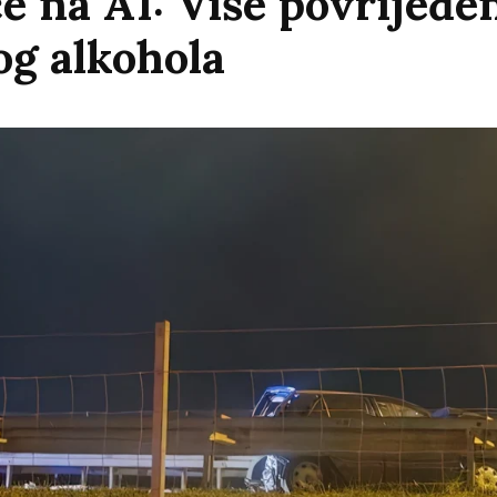
će na A1: Više povrijeđe
og alkohola