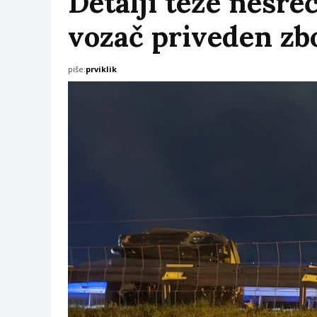
Detalji teže nesre
vozač priveden zb
piše:
prviklik