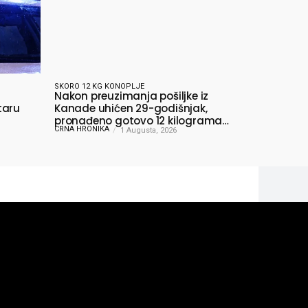
SKORO 12 KG KONOPLJE
Nakon preuzimanja pošiljke iz
taru
Kanade uhićen 29-godišnjak,
pronađeno gotovo 12 kilograma
CRNA HRONIKA
konoplje
1 Augusta, 2026