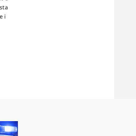
sta
e i