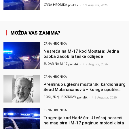
CRNA HRONIKA
prviklik
-
9 Augusta, 2026
MOŽDA VAS ZANIMA?
CRNA HRONIKA
Nesreća na M-17 kod Mostara: Jedna
osoba zadobila teške ozlijede
SUDAR NA M-17
prviklik
-
9 Augusta, 2026
CRNA HRONIKA
Preminuo ugledni mostarski kardiohirurg
Sead Mulahasanović – kolege uputile
emotivnu oproštajnu poruku
POSLJEDNJI POZDRAV
prviklik
-
8 Augusta, 2026
CRNA HRONIKA
Tragedija kod Hadžića: U teškoj nesreći
na magistrali M-17 poginuo motociklista