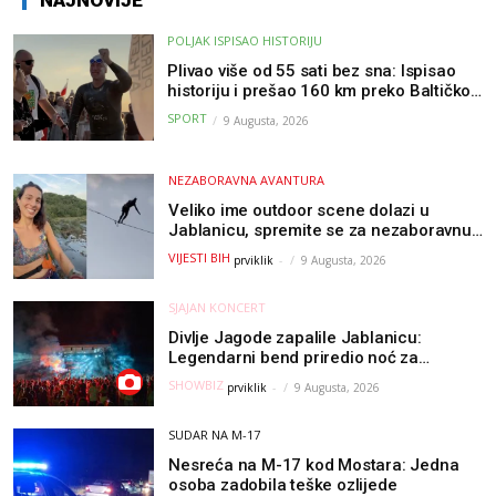
NAJNOVIJE
POLJAK ISPISAO HISTORIJU
Plivao više od 55 sati bez sna: Ispisao
historiju i prešao 160 km preko Baltičkog
mora – a podvig posvetio djeci oboljeloj
SPORT
9 Augusta, 2026
od raka
NEZABORAVNA AVANTURA
Veliko ime outdoor scene dolazi u
Jablanicu, spremite se za nezaboravnu
avanturu (VIDEO) !
VIJESTI BIH
prviklik
-
9 Augusta, 2026
SJAJAN KONCERT
Divlje Jagode zapalile Jablanicu:
Legendarni bend priredio noć za
pamćenje
SHOWBIZ
prviklik
-
9 Augusta, 2026
SUDAR NA M-17
Nesreća na M-17 kod Mostara: Jedna
osoba zadobila teške ozlijede