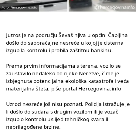
Foto: Hercegovina.info
Jutros je na području Ševaš njiva u općini Čapljina
došlo do saobraćajne nesreće u kojoj je cisterna
izgubila kontrolu i probila zaštitnu bankinu.
Prema prvim informacijama s terena, vozilo se
zaustavilo nedaleko od rijeke Neretve, čime je
izbjegnuta potencijalna ekološka katastrofa i veća
materijalna šteta, piše portal Hercegovina.info
Uzroci nesreće još nisu poznati. Policija istražuje je
li došlo do sudara s drugim vozilom ili je vozač
izgubio kontrolu uslijed tehničkog kvara ili
neprilagođene brzine.