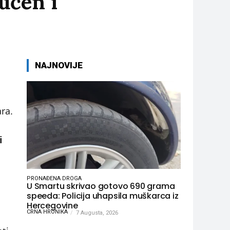
učen i
NAJNOVIJE
ra.
i
PRONAĐENA DROGA
U Smartu skrivao gotovo 690 grama
speeda: Policija uhapsila muškarca iz
Hercegovine
CRNA HRONIKA
7 Augusta, 2026