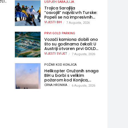
ti.
USPJEH SARAJLIJA
Trojica Sarajlija
“osvojili” najviši vrh Turske:
Popeli se na impresivnih
5.137 metara
VIJESTI BIH
7 Augusta, 2026
PRVI GOLD PARKING
Vozači kamiona dobili ono
što su godinama čekali: U
Austriji otvoren prvi GOLD
sigurni parking
VIJESTI SVIJET
7 Augusta, 2026
POŽAR KOD KONJICA
Helikopter Oružanih snaga
BiH u borbi s velikim
požarom kod Konjica,
sudjelovao i Air Tractor
CRNA HRONIKA
6 Augusta, 2026