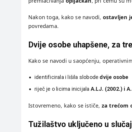
premlaćivanja
opljačkan
, pri čemu su mu
Nakon toga, kako se navodi,
ostavljen
povredama.
Dvije osobe uhapšene, za tr
Kako se navodi u saopćenju, operativnim
identificirala i lišila slobode
dvije osobe
riječ je o licima inicijala
A.LJ. (2002.) i A
Istovremeno, kako se ističe,
za trećom o
Tužilaštvo uključeno u slučaj