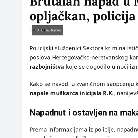
Brutalan napad u 
opljačkan, policij
piše:
prviklik
FOTO: Ilustracija
Policijski službenici Sektora kriminalisti
poslova Hercegovačko-neretvanskog k
razbojništva
koje se dogodilo u noći iz
Kako se navodi u zvaničnom saopćenju
napale muškarca inicijala R.K.
, nanijev
Napadnut i ostavljen na ma
Prema informacijama iz policije, napad