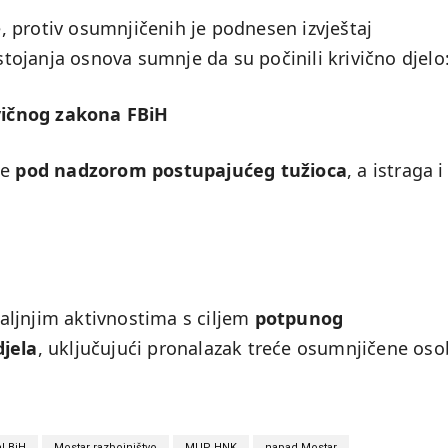
 protiv osumnjičenih je podnesen izvještaj
ojanja osnova sumnje da su počinili krivično djelo
ivičnog zakona FBiH
se
pod nadzorom postupajućeg tužioca
, a istraga i
 daljnjim aktivnostima s ciljem
potpunog
djela
, uključujući pronalazak treće osumnjičene oso
l BiH
Mostar razbojništvo
MUP HNK
napad Mostar