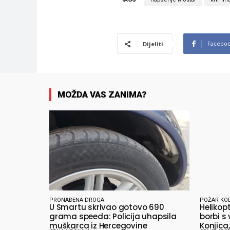
Facebo
Dijeliti
MOŽDA VAS ZANIMA?
PRONAĐENA DROGA
POŽAR KO
U Smartu skrivao gotovo 690
Helikop
grama speeda: Policija uhapsila
borbi s
muškarca iz Hercegovine
Konjica,