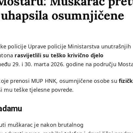
Mostaru: Muškarac pret
a uhapsila osumnjičene
čke policije Uprave policije Ministarstva unutrašnjih
antona
rasvijetlili su teško krivično djelo
među 29. i 30. marta 2026. godine na području Mosta
 koje prenosi MUP HNK, osumnjičene osobe su
fizičk
ši mu teške tjelesne povrede.
kadamu
nuti muškarac je nakon brutalnog