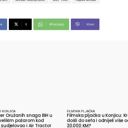
ok
X
WhatsApp
Viber
D KONJICA
FILMSKA PLJAČKA
ter Oružanih snaga BiH u
Filmska pljačka u Konjicu: Kr
 velikim požarom kod
došli do sefa i odnijeli više 
 sudjelovao i Air Tractor
30.000 KM?