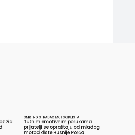
SMRTNO STRADAO MOTOCIKLISTA
oz zid
Tužnim emotivnim porukama
od
prijatelji se opraštaju od mladog
motocikliste Husnije Porča