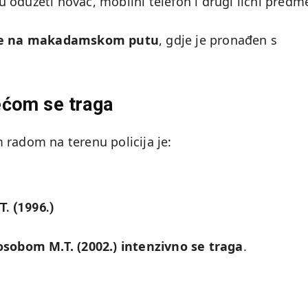
 oduzeti novac, mobilni telefon i drugi lični predme
 je na makadamskom putu
, gdje je pronađen s
ećom se traga
 radom na terenu policija je:
.T. (1996.)
sobom M.T. (2002.) intenzivno se traga
.