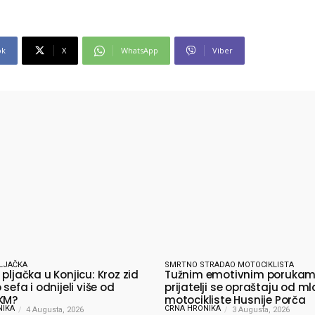
ok
X
WhatsApp
Viber
LJAČKA
SMRTNO STRADAO MOTOCIKLISTA
pljačka u Konjicu: Kroz zid
Tužnim emotivnim poruka
 sefa i odnijeli više od
prijatelji se opraštaju od m
KM?
motocikliste Husnije Porča
NIKA
CRNA HRONIKA
4 Augusta, 2026
3 Augusta, 2026