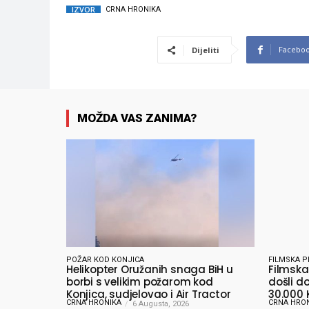
IZVOR
CRNA HRONIKA
Facebo
Dijeliti
MOŽDA VAS ZANIMA?
POŽAR KOD KONJICA
FILMSKA P
Helikopter Oružanih snaga BiH u
Filmska 
borbi s velikim požarom kod
došli do
Konjica, sudjelovao i Air Tractor
30.000 
CRNA HRONIKA
CRNA HRO
6 Augusta, 2026