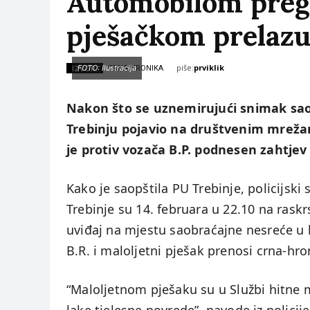
Automobilom prega
pješačkom prelazu
piše:
prviklik
IZVOR:
FOTO: Ilustracija
CRNA HRONIKA
Nakon što se uznemirujući snimak saob
Trebinju pojavio na društvenim mrežama
je protiv vozača B.P. podnesen zahtje
Kako je saopštila PU Trebinje, policijski
Trebinje su 14. februara u 22.10 na raskr
uviđaj na mjestu saobraćajne nesreće u k
B.R. i maloljetni pješak prenosi crna-hro
“Maloljetnom pješaku su u Službi hitne