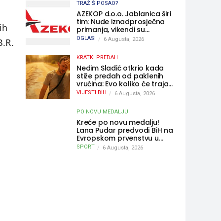
TRAŽIŠ POSAO?
AZEKOP d.o.o. Jablanica širi
tim: Nude iznadprosječna
ih
primanja, vikendi su
slobodni, traži se više
OGLASI
6 Augusta, 2026
B.R.
radnika
KRATKI PREDAH
Nedim Sladić otkrio kada
stiže predah od paklenih
vrućina: Evo koliko će trajati
osvježenje u BiH
VIJESTI BIH
6 Augusta, 2026
PO NOVU MEDALJU
Kreće po novu medalju!
Lana Pudar predvodi BiH na
Evropskom prvenstvu u
Parizu
SPORT
6 Augusta, 2026