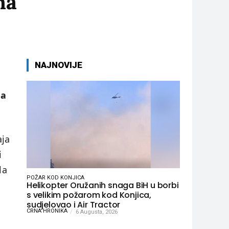
na
NAJNOVIJE
da
aja
i
la
POŽAR KOD KONJICA
Helikopter Oružanih snaga BiH u borbi
s velikim požarom kod Konjica,
sudjelovao i Air Tractor
CRNA HRONIKA
6 Augusta, 2026