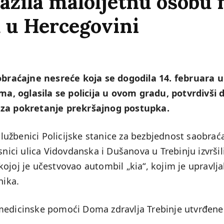
zila maloljetnu osobu 
 u Hercegovini
raćajne nesreće koja se dogodila 14. februara u
, oglasila se policija u ovom gradu, potvrdivši 
v za pokretanje prekršajnog postupka.
 službenici Policijske stanice za bezbjednost saobrać
snici ulica Vidovdanska i Dušanova u Trebinju izvršil
ojoj je učestvovao autombil „kia“, kojim je upravlja
nika.
 medicinske pomoći Doma zdravlja Trebinje utvrđene