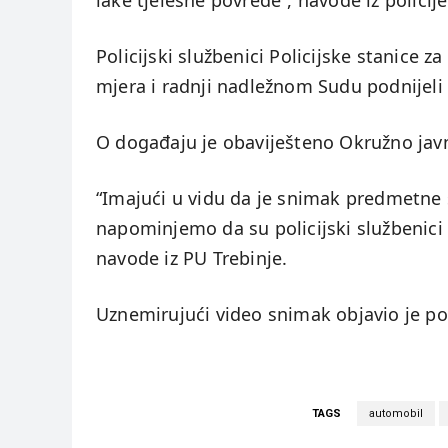
lake tjelesne povrede”, navode iz policije
Policijski službenici Policijske stanice 
mjera i radnji nadležnom Sudu podnijeli
O događaju je obaviješteno Okružno javn
“Imajući u vidu da je snimak predmetne 
napominjemo da su policijski službenici
navode iz PU Trebinje.
Uznemirujući video snimak objavio je po
TAGS
automobil