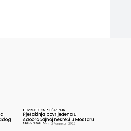
POVRIJEĐENA PJEŠAKINJA
ma
Pješakinja povrijeđena u
ladog
saobraćajnoj nesreći u Mostaru
CRNA HRONIKA
2 Augusta, 2026