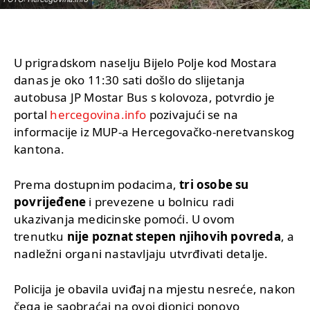
U prigradskom naselju Bijelo Polje kod Mostara
danas je oko 11:30 sati došlo do slijetanja
autobusa JP Mostar Bus s kolovoza, potvrdio je
portal
hercegovina.info
pozivajući se na
informacije iz MUP-a Hercegovačko-neretvanskog
kantona.
Prema dostupnim podacima,
tri osobe su
povrijeđene
i prevezene u bolnicu radi
ukazivanja medicinske pomoći. U ovom
trenutku
nije poznat stepen njihovih povreda
, a
nadležni organi nastavljaju utvrđivati detalje.
Policija je obavila uviđaj na mjestu nesreće, nakon
čega je saobraćaj na ovoj dionici ponovo