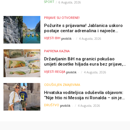
SPORT
6 Augusta, 2026
PRIJAVE SU OTVORENE!
Požurite s prijavama! Jablanica uskoro
postaje centar adrenalina i najveće
outdoor avanture ovog ljeta
VIJESTI BIH
prviklik
-
4 Augusta, 2026
PAPRENA KAZNA
Državljanin BiH na granici pokušao
unijeti desetke hiljada eura bez prijave,
uslijedila “paprena” kazna
VIJESTI REGIJA
prviklik
-
4 Augusta, 2026
ODUŠVLJEN ZMAJEVIMA
Hrvatska voditeljica oduševila objavom:
“Nije htio ni Messija ni Ronalda – sin je
želio samo dres Bosne”
DRUŠTVO
prviklik
-
4 Augusta, 2026