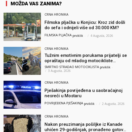
MOŽDA VAS ZANIMA?
CRNA HRONIKA
Filmska pljačka u Konjicu: Kroz zid došli
do sefa i odnijeli više od 30.000 KM?
FILMSKA PLJAČKA
prviklik
-
4 Augusta, 2026
CRNA HRONIKA
Tužnim emotivnim porukama prijatelji se
opraštaju od mladog motocikliste
Husnije Porča
SMRTNO STRADAO MOTOCIKLISTA
prviklik
-
3 Augusta, 2026
CRNA HRONIKA
Pješakinja povrijeđena u saobraćajnoj
nesreći u Mostaru
POVRIJEĐENA PJEŠAKINJA
prviklik
-
2 Augusta, 2026
CRNA HRONIKA
Nakon preuzimanja pošiljke iz Kanade
uhićen 29-godišnjak, pronađeno gotovo