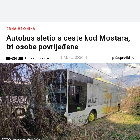
CRNA HRONIKA
Autobus sletio s ceste kod Mostara,
tri osobe povrijeđene
piše:
prviklik
13 Marta, 2026
IZVOR:
Hercegovina.info
FOTO: Hercegovina.info