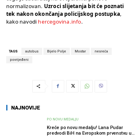
normalizovan.
Uzroci slijetanja bit će poznati
tek nakon okončanja policijskog postupka
,
kako navodi
hercegovina.info
.
TAGS
autobus
Bijelo Polje
Mostar
nesreća
povrijeđeni
NAJNOVIJE
PO NOVU MEDALJU
Kreće po novu medalju! Lana Pudar
predvodi BiH na Evropskom prvenstvu u
Parizu