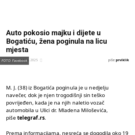
Auto pokosio majku i dijete u
Bogatiću, žena poginula na licu
mjesta
piše:
prviklik
22 Septembra, 2025
FOTO: Facebook
M. J. (38) iz Bogatića poginula je u nedjelju
navečer, dok je njen trogodišnji sin teško
povrijeđen, kada je na njih naletio vozač
automobila u Ulici dr. Mladena Miloševića,
piše
telegraf.rs
.
Prema informacijama, nesreća se dogodila oko 19