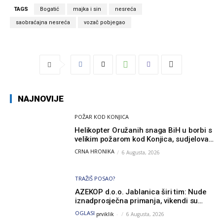
TAGS
Bogatić
majka i sin
nesreća
saobraćajna nesreća
vozač pobjegao
NAJNOVIJE
POŽAR KOD KONJICA
Helikopter Oružanih snaga BiH u borbi s
velikim požarom kod Konjica, sudjelovao
i Air Tractor
CRNA HRONIKA
6 Augusta, 2026
TRAŽIŠ POSAO?
AZEKOP d.o.o. Jablanica širi tim: Nude
iznadprosječna primanja, vikendi su
slobodni, traži se više radnika
OGLASI
prviklik
-
6 Augusta, 2026