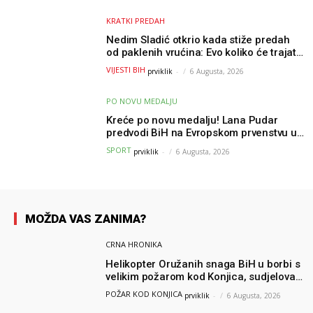
KRATKI PREDAH
Nedim Sladić otkrio kada stiže predah
od paklenih vrućina: Evo koliko će trajati
osvježenje u BiH
VIJESTI BIH
prviklik
-
6 Augusta, 2026
PO NOVU MEDALJU
Kreće po novu medalju! Lana Pudar
predvodi BiH na Evropskom prvenstvu u
Parizu
SPORT
prviklik
-
6 Augusta, 2026
MOŽDA VAS ZANIMA?
CRNA HRONIKA
Helikopter Oružanih snaga BiH u borbi s
velikim požarom kod Konjica, sudjelovao
i Air Tractor
POŽAR KOD KONJICA
prviklik
-
6 Augusta, 2026