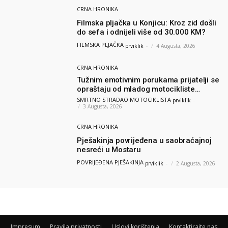
CRNA HRONIKA
Filmska pljačka u Konjicu: Kroz zid došli
do sefa i odnijeli više od 30.000 KM?
FILMSKA PLJAČKA
prviklik
-
4 Augusta, 2026
CRNA HRONIKA
Tužnim emotivnim porukama prijatelji se
opraštaju od mladog motocikliste
Husnije Porča
SMRTNO STRADAO MOTOCIKLISTA
prviklik
-
3 Augusta, 2026
CRNA HRONIKA
Pješakinja povrijeđena u saobraćajnoj
nesreći u Mostaru
POVRIJEĐENA PJEŠAKINJA
prviklik
-
2 Augusta, 2026
Impresum
Pravila privatnosti
Uslovi korištenja
Kontaktirajte nas