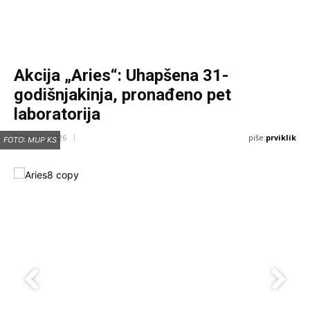
Akcija „Aries“: Uhapšena 31-
godišnjakinja, pronađeno pet
laboratorija
piše:
prviklik
27 Aprila, 2026
FOTO: MUP KS