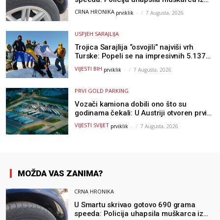
Hercegovine
CRNA HRONIKA
prviklik
-
7 Augusta, 2026
USPJEH SARAJLIJA
Trojica Sarajlija “osvojili” najviši vrh
Turske: Popeli se na impresivnih 5.137
metara
VIJESTI BIH
prviklik
-
7 Augusta, 2026
PRVI GOLD PARKING
Vozači kamiona dobili ono što su
godinama čekali: U Austriji otvoren prvi
GOLD sigurni parking
VIJESTI SVIJET
prviklik
-
7 Augusta, 2026
MOŽDA VAS ZANIMA?
CRNA HRONIKA
U Smartu skrivao gotovo 690 grama
speeda: Policija uhapsila muškarca iz