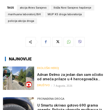
TAGS
akcija Aries Sarajevo
Ilidža Novi Sarajevo hapšenje
marihuana laboratorij BiH
MUP KS droga laboratorija
policija akcija droga
NAJNOVIJE
EKOLOŠKI HEROJ
Adnan Đelmo za jedan dan sam očistio
od smeća prilaze u 4 hercegovačka
grada: “Danas nisam čistio samo smeće,
DRUŠTVO
7 Augusta, 2026
čistio sam sliku o nama”
PRONAĐENA DROGA
U Smartu skrivao gotovo 690 grama
speeda: Policija uhapsila muškarca iz