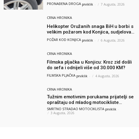
Hercegovine
PRONAĐENA DROGA
prviklik
-
7 Augusta, 2026
CRNA HRONIKA
Helikopter Oružanih snaga BiH u borbi s
velikim požarom kod Konjica, sudjelovao
i Air Tractor
POŽAR KOD KONJICA
prviklik
-
6 Augusta, 2026
CRNA HRONIKA
Filmska pljačka u Konjicu: Kroz zid došli
do sefa i odnijeli više od 30.000 KM?
FILMSKA PLJAČKA
prviklik
-
4 Augusta, 2026
CRNA HRONIKA
Tužnim emotivnim porukama prijatelji se
opraštaju od mladog motocikliste
Husnije Porča
SMRTNO STRADAO MOTOCIKLISTA
prviklik
-
3 Augusta, 2026