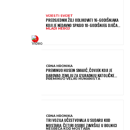
VIJESTI SVIJET
PREDSJEDNIK ŽELI ODLIKOVATI 16-GODIŠNJAKA
KOJI JE NEDAVNO SPASIO 10-GODIŠNJEG DJEČAKA
MLADI HEROJ
IZ SMRTONOSNIH VALOVA
CRNA HRONIKA
PREMINUO HUSEIN SMAJIĆ, ČOVJEK KOJI JE
DAROVAO ZEMLJU ZA IZGRADNJU KATOLIČKE
PREMINUO VELIKI HUMANISTA
CRKVE U BUGOJNU
CRNA HRONIKA
TRI VOZILA UČESTVOVALA U SUDARU KOD
MOSTARA: ČETIRI OSOBE ZAVRŠILE U BOLNICI
NESREĆA KOD MOSTARA