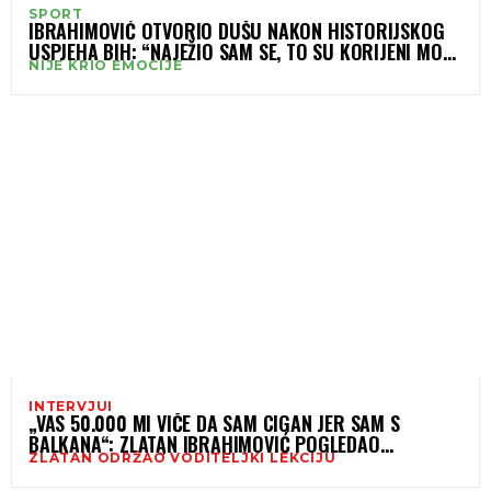
SPORT
IBRAHIMOVIĆ OTVORIO DUŠU NAKON HISTORIJSKOG
USPJEHA BIH: “NAJEŽIO SAM SE, TO SU KORIJENI MOG
NIJE KRIO EMOCIJE
OCA”
INTERVJUI
„VAS 50.000 MI VIČE DA SAM CIGAN JER SAM S
BALKANA“: ZLATAN IBRAHIMOVIĆ POGLEDAO
ZLATAN ODRŽAO VODITELJKI LEKCIJU
VODITELJKU U OČI I ODRŽAO LEKCIJU O PONOSU,
SNAZI I...