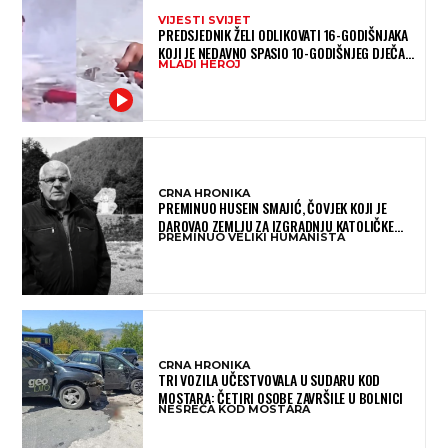
VIJESTI SVIJET
PREDSJEDNIK ŽELI ODLIKOVATI 16-GODIŠNJAKA
KOJI JE NEDAVNO SPASIO 10-GODIŠNJEG DJEČAKA
MLADI HEROJ
IZ SMRTONOSNIH VALOVA
CRNA HRONIKA
PREMINUO HUSEIN SMAJIĆ, ČOVJEK KOJI JE
DAROVAO ZEMLJU ZA IZGRADNJU KATOLIČKE
PREMINUO VELIKI HUMANISTA
CRKVE U BUGOJNU
CRNA HRONIKA
TRI VOZILA UČESTVOVALA U SUDARU KOD
MOSTARA: ČETIRI OSOBE ZAVRŠILE U BOLNICI
NESREĆA KOD MOSTARA