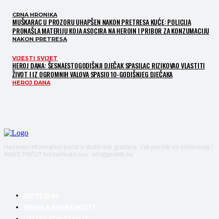
CRNA HRONIKA
MUŠKARAC U PROZORU UHAPŠEN NAKON PRETRESA KUĆE: POLICIJA
PRONAŠLA MATERIJU KOJA ASOCIRA NA HEROIN I PRIBOR ZA KONZUMACIJU
NAKON PRETRESA
VIJESTI SVIJET
HEROJ DANA: ŠESNAESTOGODIŠNJI DJEČAK SPASILAC RIZIKOVAO VLASTITI
ŽIVOT I IZ OGROMNIH VALOVA SPASIO 10-GODIŠNJEG DJEČAKA
HEROJ DANA
Nezavisni informativni portal u službi svih građana. Vaš prvi klik do informacija !
IMATE PRIČU? Kontaktirajte nas : info@prviklik.ba
IMPRESUM
PRAVILA PRIVATNOSTI
USLOVI KORIŠTENJA