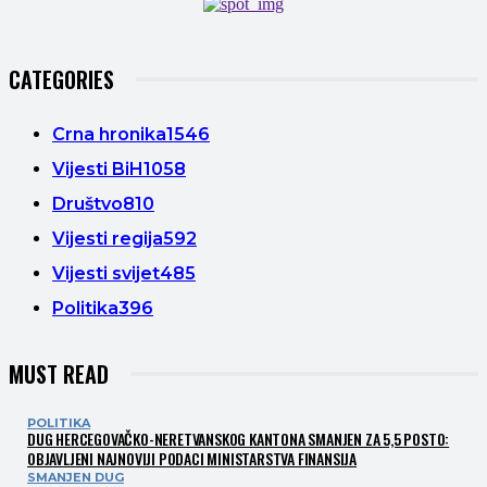
CATEGORIES
Crna hronika
1546
Vijesti BiH
1058
Društvo
810
Vijesti regija
592
Vijesti svijet
485
Politika
396
MUST READ
POLITIKA
DUG HERCEGOVAČKO-NERETVANSKOG KANTONA SMANJEN ZA 5,5 POSTO:
OBJAVLJENI NAJNOVIJI PODACI MINISTARSTVA FINANSIJA
SMANJEN DUG