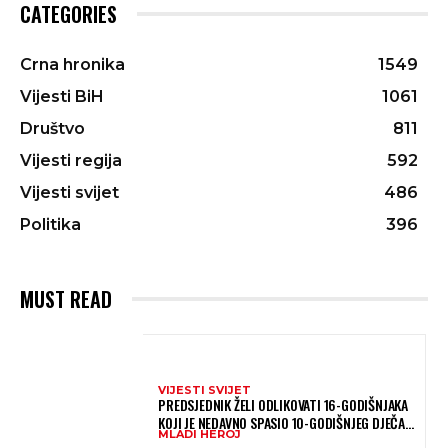
CATEGORIES
Crna hronika
1549
Vijesti BiH
1061
Društvo
811
Vijesti regija
592
Vijesti svijet
486
Politika
396
MUST READ
VIJESTI SVIJET
PREDSJEDNIK ŽELI ODLIKOVATI 16-GODIŠNJAKA
KOJI JE NEDAVNO SPASIO 10-GODIŠNJEG DJEČAKA
MLADI HEROJ
IZ SMRTONOSNIH VALOVA