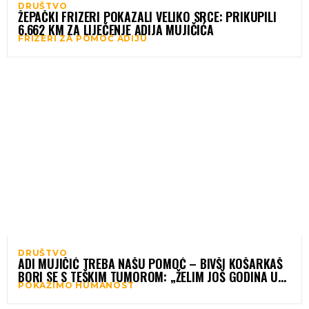
DRUŠTVO
ŽEPAČKI FRIZERI POKAZALI VELIKO SRCE: PRIKUPILI
6.662 KM ZA LIJEČENJE ADIJA MUJIČIĆA
FRIZERI ZA POMOĆ ADIJU
DRUŠTVO
ADI MUJIČIĆ TREBA NAŠU POMOĆ – BIVŠI KOŠARKAŠ
BORI SE S TEŠKIM TUMOROM: „ŽELIM JOŠ GODINA UZ
POKAŽIMO HUMANOST
SVOJU DJECU“