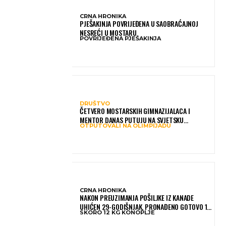
CRNA HRONIKA
PJEŠAKINJA POVRIJEĐENA U SAOBRAĆAJNOJ
NESREĆI U MOSTARU
POVRIJEĐENA PJEŠAKINJA
DRUŠTVO
ČETVERO MOSTARSKIH GIMNAZIJALACA I
MENTOR DANAS PUTUJU NA SVJETSKU
OTPUTOVALI NA OLIMPIJADU
OLIMPIJADU IZ AI: PREDSTAVLJAT ĆE BIH MEĐU
NAJBOLJIMA NA SVIJETU
CRNA HRONIKA
NAKON PREUZIMANJA POŠILJKE IZ KANADE
UHIĆEN 29-GODIŠNJAK, PRONAĐENO GOTOVO 12
SKORO 12 KG KONOPLJE
KILOGRAMA KONOPLJE