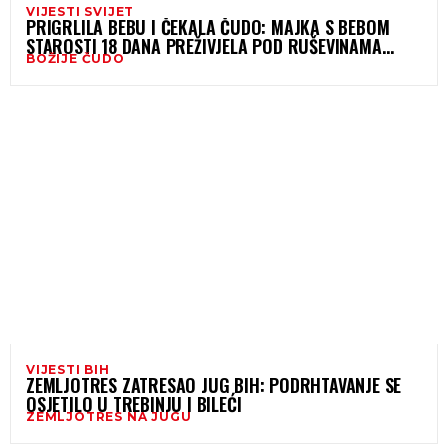
VIJESTI SVIJET
PRIGRLILA BEBU I ČEKALA ČUDO: MAJKA S BEBOM
STAROSTI 18 DANA PREŽIVJELA POD RUŠEVINAMA
BOŽIJE ČUDO
ZEMLJOTRESA U VENEZUELI
VIJESTI BIH
ZEMLJOTRES ZATRESAO JUG BIH: PODRHTAVANJE SE
OSJETILO U TREBINJU I BILEĆI
ZEMLJOTRES NA JUGU