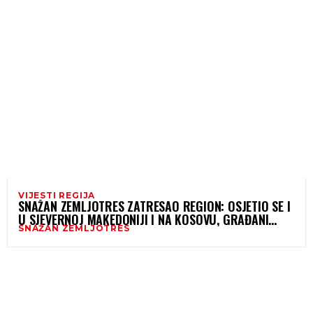
VIJESTI REGIJA
SNAŽAN ZEMLJOTRES ZATRESAO REGION: OSJETIO SE I
U SJEVERNOJ MAKEDONIJI I NA KOSOVU, GRAĐANI
SNAŽAN ZEMLJOTRES
PRIJAVLJUJU “JAK UDAR”