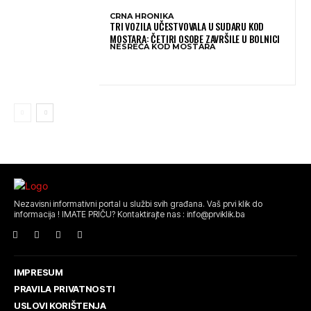
CRNA HRONIKA
TRI VOZILA UČESTVOVALA U SUDARU KOD
MOSTARA: ČETIRI OSOBE ZAVRŠILE U BOLNICI
NESREĆA KOD MOSTARA
Nezavisni informativni portal u službi svih građana. Vaš prvi klik do
informacija ! IMATE PRIČU? Kontaktirajte nas : info@prviklik.ba
IMPRESUM
PRAVILA PRIVATNOSTI
USLOVI KORIŠTENJA