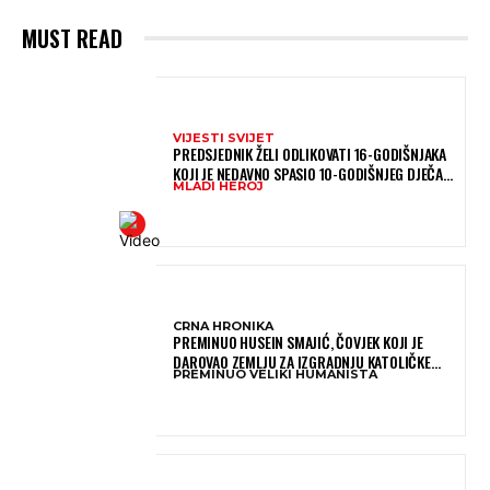
MUST READ
VIJESTI SVIJET
PREDSJEDNIK ŽELI ODLIKOVATI 16-GODIŠNJAKA
KOJI JE NEDAVNO SPASIO 10-GODIŠNJEG DJEČAKA
MLADI HEROJ
IZ SMRTONOSNIH VALOVA
CRNA HRONIKA
PREMINUO HUSEIN SMAJIĆ, ČOVJEK KOJI JE
DAROVAO ZEMLJU ZA IZGRADNJU KATOLIČKE
PREMINUO VELIKI HUMANISTA
CRKVE U BUGOJNU