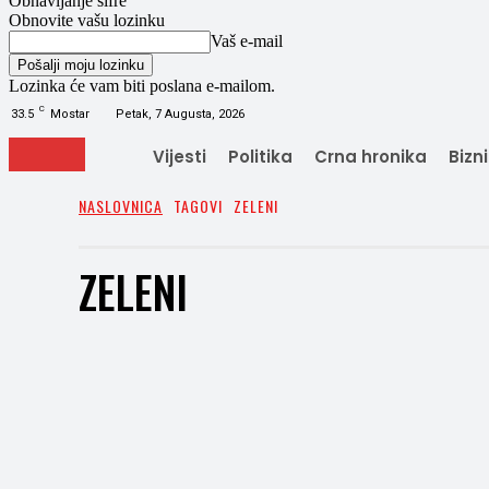
Obnavljanje šifre
Obnovite vašu lozinku
Vaš e-mail
Lozinka će vam biti poslana e-mailom.
C
33.5
Mostar
Petak, 7 Augusta, 2026
Vijesti
Politika
Crna hronika
Bizn
NASLOVNICA
TAGOVI
ZELENI
ZELENI