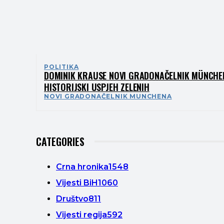
POLITIKA
DOMINIK KRAUSE NOVI GRADONAČELNIK MÜNCHE
HISTORIJSKI USPJEH ZELENIH
NOVI GRADONAČELNIK MUNCHENA
CATEGORIES
Crna hronika
1548
Vijesti BiH
1060
Društvo
811
Vijesti regija
592