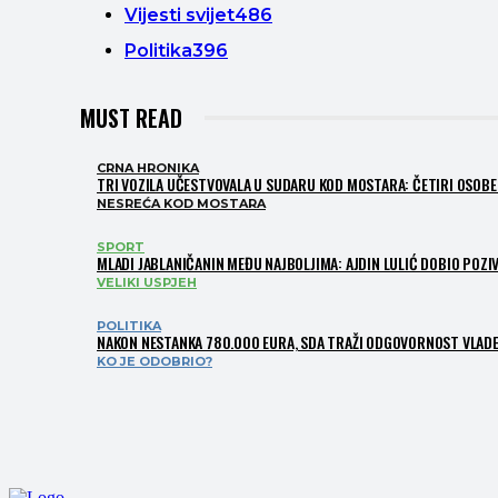
Vijesti svijet
486
Politika
396
MUST READ
CRNA HRONIKA
TRI VOZILA UČESTVOVALA U SUDARU KOD MOSTARA: ČETIRI OSOBE 
NESREĆA KOD MOSTARA
SPORT
MLADI JABLANIČANIN MEĐU NAJBOLJIMA: AJDIN LULIĆ DOBIO POZIV
VELIKI USPJEH
POLITIKA
NAKON NESTANKA 780.000 EURA, SDA TRAŽI ODGOVORNOST VLADE
KO JE ODOBRIO?