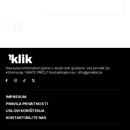
VATROGASCIMA STIŽE POMOĆ IZ VIŠE GRADOVA
Nezavisni informativni portal u službi svih građana. Vaš prvi klik do
informacija ! IMATE PRIČU? Kontaktirajte nas : info@prviklik.ba
IMPRESUM
PRAVILA PRIVATNOSTI
USLOVI KORIŠTENJA
KONTAKTIRAJTE NAS