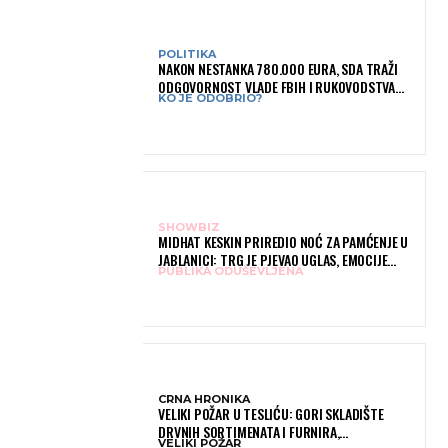
POLITIKA
NAKON NESTANKA 780.000 EURA, SDA TRAŽI
ODGOVORNOST VLADE FBIH I RUKOVODSTVA
KO JE ODOBRIO?
IGMANA
SHOWBIZ
MIDHAT KESKIN PRIREDIO NOĆ ZA PAMĆENJE U
JABLANICI: TRG JE PJEVAO UGLAS, EMOCIJE
PUBLIKA ODUŠEVLJENA
PREPLAVILE RODNI GRAD
CRNA HRONIKA
VELIKI POŽAR U TESLIĆU: GORI SKLADIŠTE
DRVNIH SORTIMENATA I FURNIRA,
VELIKI POŽAR