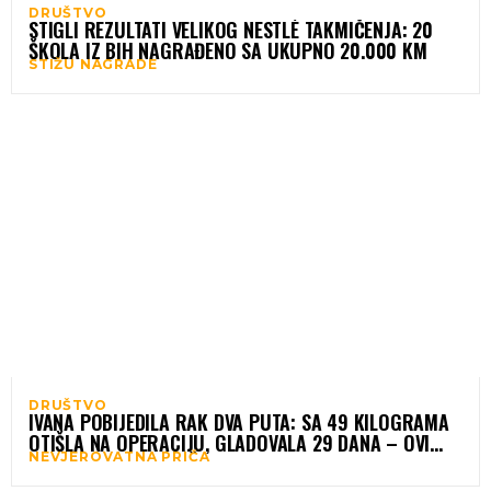
DRUŠTVO
STIGLI REZULTATI VELIKOG NESTLÉ TAKMIČENJA: 20
ŠKOLA IZ BIH NAGRAĐENO SA UKUPNO 20.000 KM
STIŽU NAGRADE
DRUŠTVO
IVANA POBIJEDILA RAK DVA PUTA: SA 49 KILOGRAMA
OTIŠLA NA OPERACIJU, GLADOVALA 29 DANA – OVI
NEVJEROVATNA PRIČA
SIMPTOMI BILI KLJUČNI