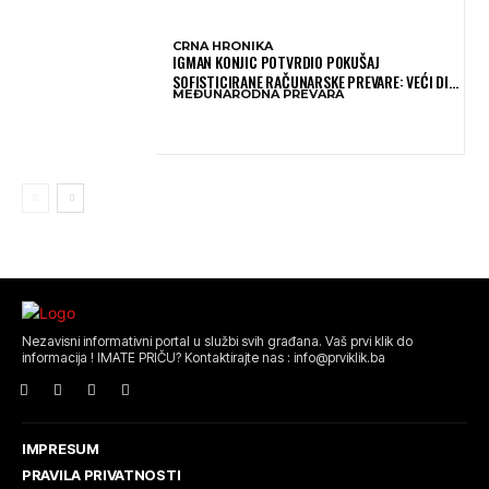
CRNA HRONIKA
IGMAN KONJIC POTVRDIO POKUŠAJ
SOFISTICIRANE RAČUNARSKE PREVARE: VEĆI DIO
MEĐUNARODNA PREVARA
NOVCA BLOKIRAN, OČEKUJE SE POVRAT
SREDSTAVA
Nezavisni informativni portal u službi svih građana. Vaš prvi klik do
informacija ! IMATE PRIČU? Kontaktirajte nas : info@prviklik.ba
IMPRESUM
PRAVILA PRIVATNOSTI