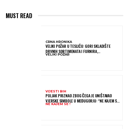
MUST READ
CRNA HRONIKA
VELIKI POŽAR U TESLIĆU: GORI SKLADIŠTE
DRVNIH SORTIMENATA I FURNIRA,
VELIKI POŽAR
VATROGASCIMA STIŽE POMOĆ IZ VIŠE GRADOVA
VIJESTI BIH
POLJAK PRIZNAO ZBOG ČEGA JE UNIŠTAVAO
VJERSKE SIMBOLE U MEĐUGORJU: “NE KAJEM SE I
NE KAJEM SE !
PONOVIO BIH SVE”