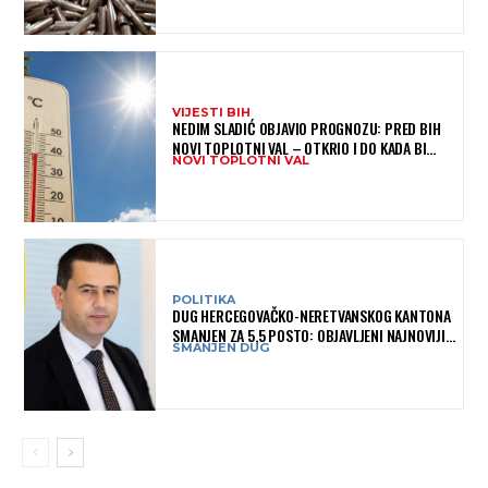
VIJESTI BIH
NEDIM SLADIĆ OBJAVIO PROGNOZU: PRED BIH
NOVI TOPLOTNI VAL – OTKRIO I DO KADA BI
NOVI TOPLOTNI VAL
MOGAO TRAJATI
POLITIKA
DUG HERCEGOVAČKO-NERETVANSKOG KANTONA
SMANJEN ZA 5,5 POSTO: OBJAVLJENI NAJNOVIJI
SMANJEN DUG
PODACI MINISTARSTVA FINANSIJA