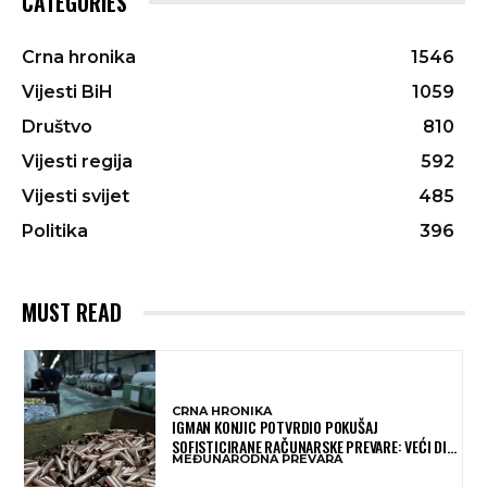
CATEGORIES
Crna hronika
1546
Vijesti BiH
1059
Društvo
810
Vijesti regija
592
Vijesti svijet
485
Politika
396
MUST READ
CRNA HRONIKA
IGMAN KONJIC POTVRDIO POKUŠAJ
SOFISTICIRANE RAČUNARSKE PREVARE: VEĆI DIO
MEĐUNARODNA PREVARA
NOVCA BLOKIRAN, OČEKUJE SE POVRAT
SREDSTAVA