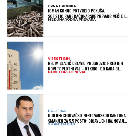
CRNA HRONIKA
IGMAN KONJIC POTVRDIO POKUŠAJ
SOFISTICIRANE RAČUNARSKE PREVARE: VEĆI DIO
MEĐUNARODNA PREVARA
NOVCA BLOKIRAN, OČEKUJE SE POVRAT
SREDSTAVA
VIJESTI BIH
NEDIM SLADIĆ OBJAVIO PROGNOZU: PRED BIH
NOVI TOPLOTNI VAL – OTKRIO I DO KADA BI
NOVI TOPLOTNI VAL
MOGAO TRAJATI
POLITIKA
DUG HERCEGOVAČKO-NERETVANSKOG KANTONA
SMANJEN ZA 5,5 POSTO: OBJAVLJENI NAJNOVIJI
SMANJEN DUG
PODACI MINISTARSTVA FINANSIJA