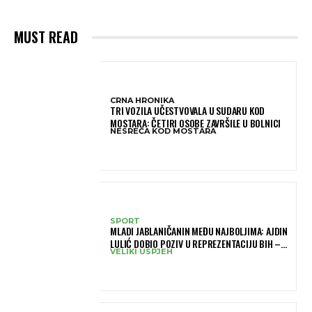
MUST READ
CRNA HRONIKA
TRI VOZILA UČESTVOVALA U SUDARU KOD
MOSTARA: ČETIRI OSOBE ZAVRŠILE U BOLNICI
NESREĆA KOD MOSTARA
SPORT
MLADI JABLANIČANIN MEĐU NAJBOLJIMA: AJDIN
LULIĆ DOBIO POZIV U REPREZENTACIJU BIH –
VELIKI USPJEH
BRANIT ĆE BOJE BIH NA SLOVENIA BALL