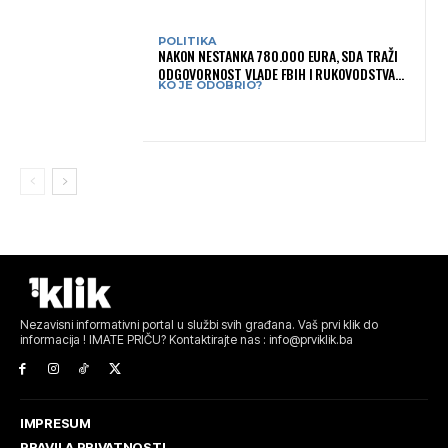
POLITIKA
NAKON NESTANKA 780.000 EURA, SDA TRAŽI
ODGOVORNOST VLADE FBIH I RUKOVODSTVA
KO JE ODOBRIO?
IGMANA
Nezavisni informativni portal u službi svih građana. Vaš prvi klik do
informacija ! IMATE PRIČU? Kontaktirajte nas : info@prviklik.ba
IMPRESUM
PRAVILA PRIVATNOSTI