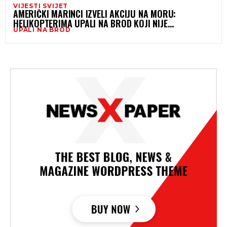
VIJESTI SVIJET
AMERIČKI MARINCI IZVELI AKCIJU NA MORU:
HELIKOPTERIMA UPALI NA BROD KOJI NIJE
UPALI NA BROD
ODGOVARAO NA UPOZORENJA