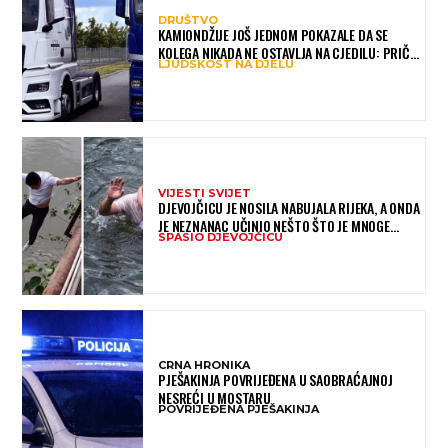
DRUŠTVO
KAMIONDŽIJE JOŠ JEDNOM POKAZALE DA SE
KOLEGA NIKADA NE OSTAVLJA NA CJEDILU: PRIČA
LJUDSKOST NA DJELU
IZ HAMBURGA DIRNULA MNOGE
VIJESTI SVIJET
DJEVOJČICU JE NOSILA NABUJALA RIJEKA, A ONDA
JE NEZNANAC UČINIO NEŠTO ŠTO JE MNOGE
SPASIO DJEVOJČICU
OSTAVILO BEZ RIJEČI
CRNA HRONIKA
PJEŠAKINJA POVRIJEĐENA U SAOBRAĆAJNOJ
NESREĆI U MOSTARU
POVRIJEĐENA PJEŠAKINJA