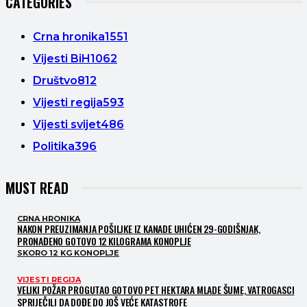
CATEGORIES
Crna hronika
1551
Vijesti BiH
1062
Društvo
812
Vijesti regija
593
Vijesti svijet
486
Politika
396
MUST READ
CRNA HRONIKA
NAKON PREUZIMANJA POŠILJKE IZ KANADE UHIĆEN 29-GODIŠNJAK,
PRONAĐENO GOTOVO 12 KILOGRAMA KONOPLJE
SKORO 12 KG KONOPLJE
VIJESTI REGIJA
VELIKI POŽAR PROGUTAO GOTOVO PET HEKTARA MLADE ŠUME, VATROGASCI
SPRIJEČILI DA DOĐE DO JOŠ VEĆE KATASTROFE