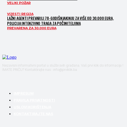
VELIKI POŽAR
VIJESTI REGIJA
LAŽNI AGENTI PREVARILI 78-GODIŠNJAKINJU ZA VIŠE OD 30.000 EURA,
POLICIJA INTENZIVNO TRAGA ZA POČINITELJIMA
PREVARENA ZA 30.000 EURA
Nezavisni informativni portal u službi svih građana. Vaš prvi klik do informacija !
IMATE PRIČU? Kontaktirajte nas : info@prviklik.ba
IMPRESUM
PRAVILA PRIVATNOSTI
USLOVI KORIŠTENJA
KONTAKTIRAJTE NAS