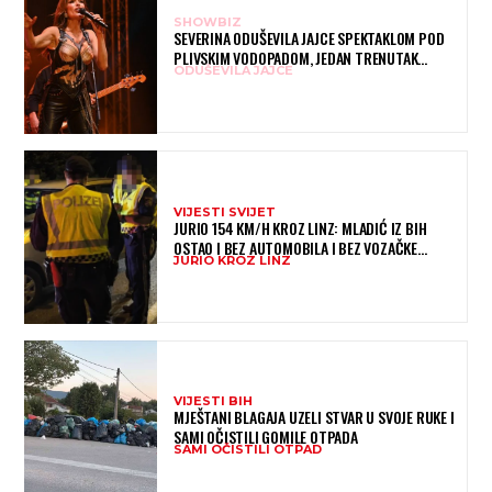
SHOWBIZ
SEVERINA ODUŠEVILA JAJCE SPEKTAKLOM POD
PLIVSKIM VODOPADOM, JEDAN TRENUTAK
ODUŠEVILA JAJCE
POSEBNO JE DIRNUO PUBLIKU
VIJESTI SVIJET
JURIO 154 KM/H KROZ LINZ: MLADIĆ IZ BIH
OSTAO I BEZ AUTOMOBILA I BEZ VOZAČKE
JURIO KROZ LINZ
DOZVOLE
VIJESTI BIH
MJEŠTANI BLAGAJA UZELI STVAR U SVOJE RUKE I
SAMI OČISTILI GOMILE OTPADA
SAMI OČISTILI OTPAD