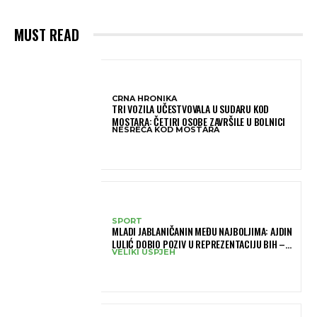
MUST READ
CRNA HRONIKA
TRI VOZILA UČESTVOVALA U SUDARU KOD
MOSTARA: ČETIRI OSOBE ZAVRŠILE U BOLNICI
NESREĆA KOD MOSTARA
SPORT
MLADI JABLANIČANIN MEĐU NAJBOLJIMA: AJDIN
LULIĆ DOBIO POZIV U REPREZENTACIJU BIH –
VELIKI USPJEH
BRANIT ĆE BOJE BIH NA SLOVENIA BALL