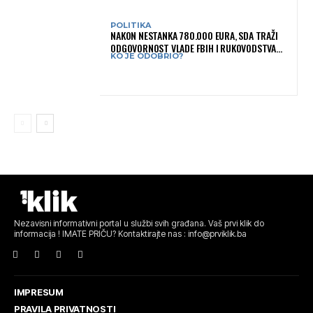
POLITIKA
NAKON NESTANKA 780.000 EURA, SDA TRAŽI
ODGOVORNOST VLADE FBIH I RUKOVODSTVA
KO JE ODOBRIO?
IGMANA
Nezavisni informativni portal u službi svih građana. Vaš prvi klik do
informacija ! IMATE PRIČU? Kontaktirajte nas : info@prviklik.ba
IMPRESUM
PRAVILA PRIVATNOSTI