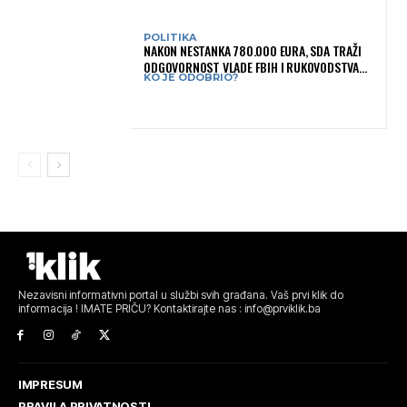
POLITIKA
NAKON NESTANKA 780.000 EURA, SDA TRAŽI
ODGOVORNOST VLADE FBIH I RUKOVODSTVA
KO JE ODOBRIO?
IGMANA
Nezavisni informativni portal u službi svih građana. Vaš prvi klik do
informacija ! IMATE PRIČU? Kontaktirajte nas : info@prviklik.ba
IMPRESUM
PRAVILA PRIVATNOSTI