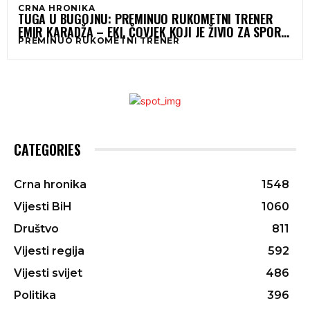
CRNA HRONIKA
TUGA U BUGOJNU: PREMINUO RUKOMETNI TRENER
EMIR KARADŽA – EKI, ČOVJEK KOJI JE ŽIVIO ZA SPORT
PREMINUO RUKOMETNI TRENER
I LJUDE
CATEGORIES
Crna hronika
1548
Vijesti BiH
1060
Društvo
811
Vijesti regija
592
Vijesti svijet
486
Politika
396