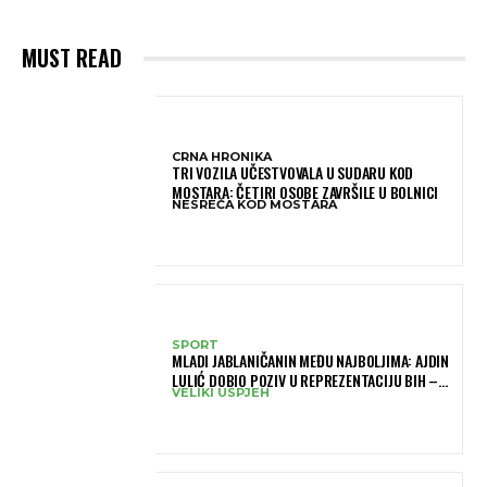
MUST READ
CRNA HRONIKA
TRI VOZILA UČESTVOVALA U SUDARU KOD
MOSTARA: ČETIRI OSOBE ZAVRŠILE U BOLNICI
NESREĆA KOD MOSTARA
SPORT
MLADI JABLANIČANIN MEĐU NAJBOLJIMA: AJDIN
LULIĆ DOBIO POZIV U REPREZENTACIJU BIH –
VELIKI USPJEH
BRANIT ĆE BOJE BIH NA SLOVENIA BALL