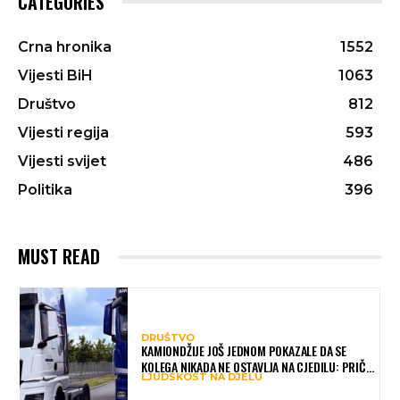
CATEGORIES
Crna hronika
1552
Vijesti BiH
1063
Društvo
812
Vijesti regija
593
Vijesti svijet
486
Politika
396
MUST READ
DRUŠTVO
KAMIONDŽIJE JOŠ JEDNOM POKAZALE DA SE
KOLEGA NIKADA NE OSTAVLJA NA CJEDILU: PRIČA
LJUDSKOST NA DJELU
IZ HAMBURGA DIRNULA MNOGE