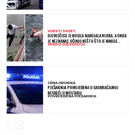
VIJESTI SVIJET
DJEVOJČICU JE NOSILA NABUJALA RIJEKA, A ONDA
JE NEZNANAC UČINIO NEŠTO ŠTO JE MNOGE
SPASIO DJEVOJČICU
OSTAVILO BEZ RIJEČI
CRNA HRONIKA
PJEŠAKINJA POVRIJEĐENA U SAOBRAĆAJNOJ
NESREĆI U MOSTARU
POVRIJEĐENA PJEŠAKINJA