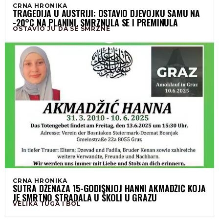
CRNA HRONIKA
TRAGEDIJA U AUSTRIJI: OSTAVIO DJEVOJKU SAMU NA
-20°C NA PLANINI, SMRZNULA SE I PREMINULA
OSTAVIO JU DA SE SMRZNE
CRNA HRONIKA
SUTRA DŽENAZA 15-GODIŠNJOJ HANNI AKMADŽIĆ KOJA
JE SMRTNO STRADALA U ŠKOLI U GRAZU
VELIKA TUGA I BOL