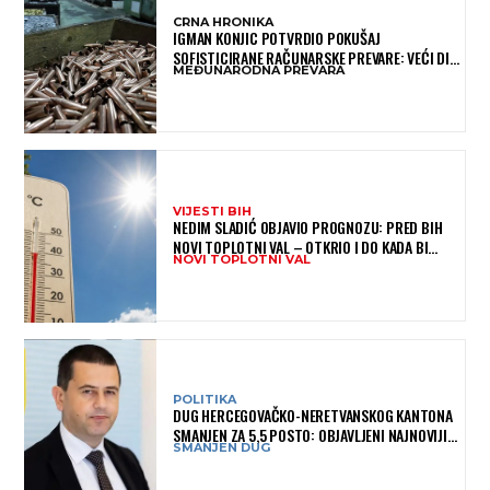
CRNA HRONIKA
IGMAN KONJIC POTVRDIO POKUŠAJ
SOFISTICIRANE RAČUNARSKE PREVARE: VEĆI DIO
MEĐUNARODNA PREVARA
NOVCA BLOKIRAN, OČEKUJE SE POVRAT
SREDSTAVA
VIJESTI BIH
NEDIM SLADIĆ OBJAVIO PROGNOZU: PRED BIH
NOVI TOPLOTNI VAL – OTKRIO I DO KADA BI
NOVI TOPLOTNI VAL
MOGAO TRAJATI
POLITIKA
DUG HERCEGOVAČKO-NERETVANSKOG KANTONA
SMANJEN ZA 5,5 POSTO: OBJAVLJENI NAJNOVIJI
SMANJEN DUG
PODACI MINISTARSTVA FINANSIJA