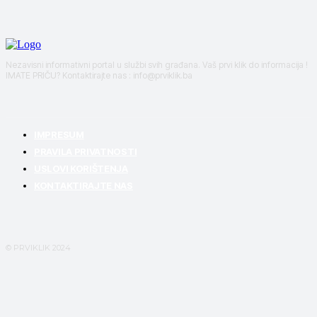
Nezavisni informativni portal u službi svih građana. Vaš prvi klik do informacija !
IMATE PRIČU? Kontaktirajte nas : info@prviklik.ba
IMPRESUM
PRAVILA PRIVATNOSTI
USLOVI KORIŠTENJA
KONTAKTIRAJTE NAS
© PRVIKLIK 2024