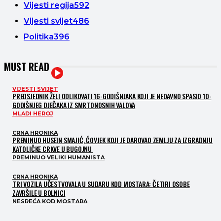
Vijesti regija
592
Vijesti svijet
486
Politika
396
MUST READ
VIJESTI SVIJET
PREDSJEDNIK ŽELI ODLIKOVATI 16-GODIŠNJAKA KOJI JE NEDAVNO SPASIO 10-
GODIŠNJEG DJEČAKA IZ SMRTONOSNIH VALOVA
MLADI HEROJ
CRNA HRONIKA
PREMINUO HUSEIN SMAJIĆ, ČOVJEK KOJI JE DAROVAO ZEMLJU ZA IZGRADNJU
KATOLIČKE CRKVE U BUGOJNU
PREMINUO VELIKI HUMANISTA
CRNA HRONIKA
TRI VOZILA UČESTVOVALA U SUDARU KOD MOSTARA: ČETIRI OSOBE
ZAVRŠILE U BOLNICI
NESREĆA KOD MOSTARA