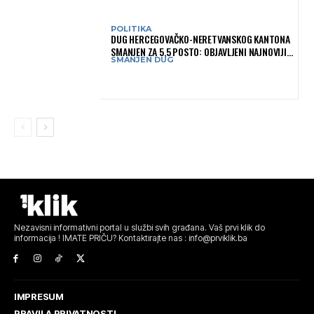
POLITIKA
DUG HERCEGOVAČKO-NERETVANSKOG KANTONA
SMANJEN ZA 5,5 POSTO: OBJAVLJENI NAJNOVIJI
SMANJEN DUG
PODACI MINISTARSTVA FINANSIJA
Nezavisni informativni portal u službi svih građana. Vaš prvi klik do
informacija ! IMATE PRIČU? Kontaktirajte nas : info@prviklik.ba
IMPRESUM
PRAVILA PRIVATNOSTI