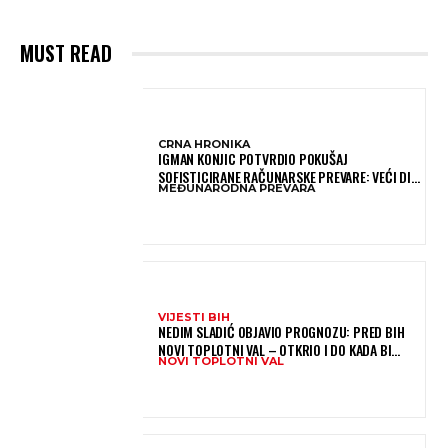
MUST READ
CRNA HRONIKA
IGMAN KONJIC POTVRDIO POKUŠAJ
SOFISTICIRANE RAČUNARSKE PREVARE: VEĆI DIO
MEĐUNARODNA PREVARA
NOVCA BLOKIRAN, OČEKUJE SE POVRAT
SREDSTAVA
VIJESTI BIH
NEDIM SLADIĆ OBJAVIO PROGNOZU: PRED BIH
NOVI TOPLOTNI VAL – OTKRIO I DO KADA BI
NOVI TOPLOTNI VAL
MOGAO TRAJATI