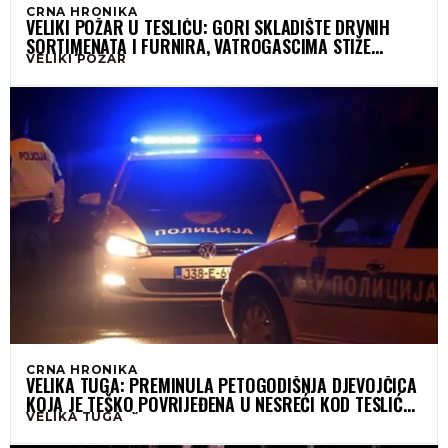
CRNA HRONIKA
VELIKI POŽAR U TESLIĆU: GORI SKLADIŠTE DRVNIH
SORTIMENATA I FURNIRA, VATROGASCIMA STIŽE
VELIKI POŽAR
POMOĆ IZ VIŠE GRADOVA
CRNA HRONIKA
VELIKA TUGA: PREMINULA PETOGODIŠNJA DJEVOJČICA
KOJA JE TEŠKO POVRIJEĐENA U NESREĆI KOD TESLIĆA,
VELIKA TUGA
OTAC PRIKLJUČEN NA APARATE