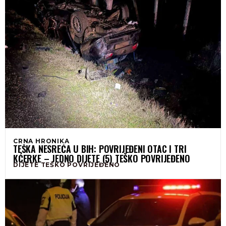
CRNA HRONIKA
TEŠKA NESREĆA U BIH: POVRIJEĐENI OTAC I TRI
KĆERKE – JEDNO DIJETE (5) TEŠKO POVRIJEĐENO
DIJETE TEŠKO POVRIJEĐENO