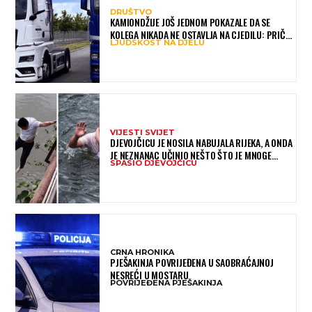
DRUŠTVO
KAMIONDŽIJE JOŠ JEDNOM POKAZALE DA SE
KOLEGA NIKADA NE OSTAVLJA NA CJEDILU: PRIČA
LJUDSKOST NA DJELU
IZ HAMBURGA DIRNULA MNOGE
VIJESTI SVIJET
DJEVOJČICU JE NOSILA NABUJALA RIJEKA, A ONDA
JE NEZNANAC UČINIO NEŠTO ŠTO JE MNOGE
SPASIO DJEVOJČICU
OSTAVILO BEZ RIJEČI
CRNA HRONIKA
PJEŠAKINJA POVRIJEĐENA U SAOBRAĆAJNOJ
NESREĆI U MOSTARU
POVRIJEĐENA PJEŠAKINJA