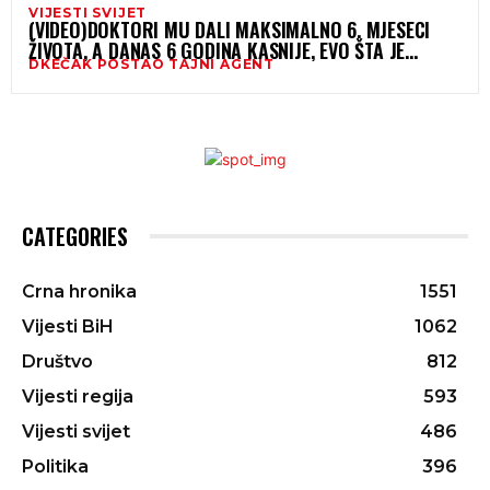
VIJESTI SVIJET
(VIDEO)DOKTORI MU DALI MAKSIMALNO 6. MJESECI
ŽIVOTA, A DANAS 6 GODINA KASNIJE, EVO ŠTA JE
DKEČAK POSTAO TAJNI AGENT
POSTAO !
CATEGORIES
Crna hronika
1551
Vijesti BiH
1062
Društvo
812
Vijesti regija
593
Vijesti svijet
486
Politika
396