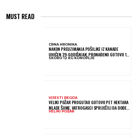
MUST READ
CRNA HRONIKA
NAKON PREUZIMANJA POŠILJKE IZ KANADE
UHIĆEN 29-GODIŠNJAK, PRONAĐENO GOTOVO 12
SKORO 12 KG KONOPLJE
KILOGRAMA KONOPLJE
VIJESTI REGIJA
VELIKI POŽAR PROGUTAO GOTOVO PET HEKTARA
MLADE ŠUME, VATROGASCI SPRIJEČILI DA DOĐE
VELIKI POŽAR
DO JOŠ VEĆE KATASTROFE